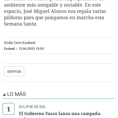
ambiente más amigable y sociable. En este
La rosa de los vientos
Caso
Extremadura
Virales
espacio, José Miguel Alonso nos regala varias
Gente viajera
Retornados
Galicia
Televisión
píldoras para que pongamos en marcha esta
Como el perro y el gat
Equipo de investigaci
La Rioja
Elecciones
Semana Santa.
Operación Viuda Negr
Navarra
País Vasco
Onda Cero Euskadi
Euskadi
|
15.04.2025 19:50
sonrisa
LO MÁS
ECLIPSE DE SOL
El Gobierno Vasco lanza una campaña