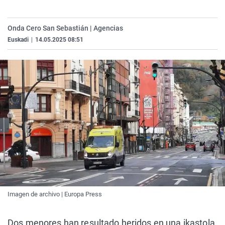
La rosa de los vientos
Caso
Extremadura
Virales
Gente viajera
Retornados
Galicia
Televisión
Onda Cero San Sebastián | Agencias
Euskadi
|
14.05.2025 08:51
Como el perro y el gat
Equipo de investigaci
La Rioja
Elecciones
Operación Viuda Negr
Navarra
País Vasco
Imagen de archivo | Europa Press
Dos menores han resultado heridos en una ikastola