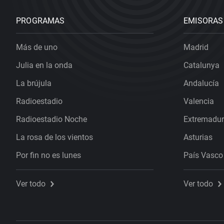
PROGRAMAS
EMISORAS
Más de uno
Madrid
Julia en la onda
Catalunya
La brújula
Andalucía
Radioestadio
Valencia
Radioestadio Noche
Extremadu
La rosa de los vientos
Asturias
Por fin no es lunes
País Vasco
Ver todo
Ver todo