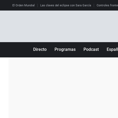
El Orden Mundial
Las claves del eclipse con Sara García
Controles front
Directo
Programas
Podcast
Espa
Más de uno
Los Perseguidos
Andalucía
Por fin
Malas decisiones
Aragón
Julia en la onda
Expedientes del más allá
Baleares
La brújula
El viaje del Guernica
Cantabria
Radioestadio
Invisibles
Cataluña
Radioestadio noche
Prohibido morirse
Comunidad de M
El colegio invisible
Esto no ha pasado
Comunitat Vale