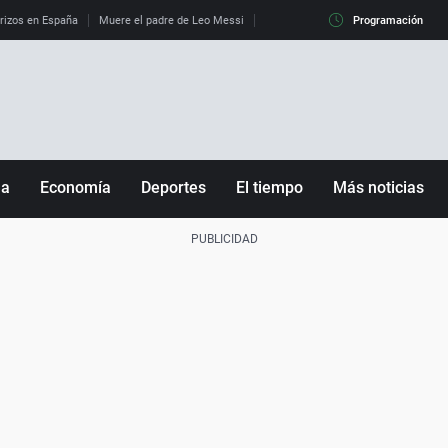
erizos en España
Muere el padre de Leo Messi
La diferencia entre observar el eclip
Programación
ña
Economía
Deportes
El tiempo
Más noticias
Fútbol
Sociedad
Baloncesto
Mundo
Tenis
Salud
Motor
Cultura
Ciencia y Tecnología
adrid
Gastronomía
nciana
Medio ambiente