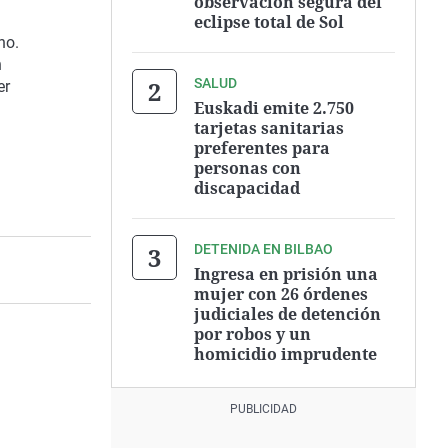
observación segura del
eclipse total de Sol
no.
n
SALUD
er
Euskadi emite 2.750
tarjetas sanitarias
preferentes para
personas con
discapacidad
DETENIDA EN BILBAO
Ingresa en prisión una
mujer con 26 órdenes
judiciales de detención
por robos y un
homicidio imprudente