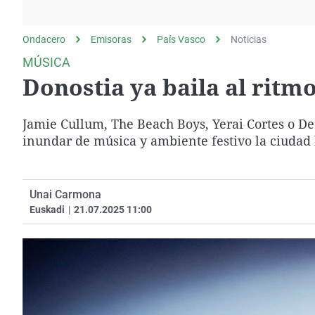
La rosa de los vientos
Caso
Extremadura
Gente viajera
Retornados
Galicia
Ondacero
Emisoras
País Vasco
Noticias
Como el perro y el
Equipo de investigación
La Rioja
MÚSICA
gato
Donostia ya baila al ritmo
Operación Viuda
Navarra
Negra
País Vasco
Jamie Cullum, The Beach Boys, Yerai Cortes o De
inundar de música y ambiente festivo la ciudad h
Unai Carmona
Euskadi
|
21.07.2025 11:00