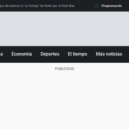
e decidieron el 'no fichaje' de Rodri por el Real Madrid y su 'sí' al Barça
Programación
La llamada de
ña
Economía
Deportes
El tiempo
Más noticias
Fútbol
Sociedad
Baloncesto
Mundo
Tenis
Salud
Motor
Cultura
Ciencia y Tecnología
adrid
Gastronomía
nciana
Medio ambiente