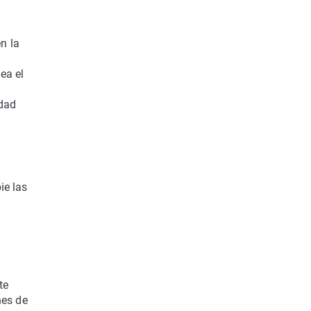
n la
ea el
idad
ie las
te
nes de