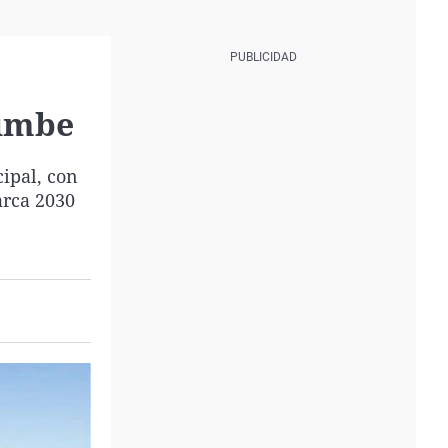
lumbe
cipal, con
arca 2030