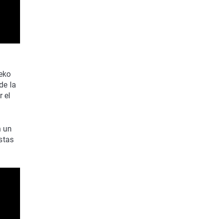
neko
de la
 el
n un
stas