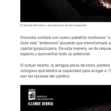
El Illumbe del futuro | Ayuntamiento de San Sebastián
Donostia contará con nuevo pabellón multiusos "a l
Goia este "ambicioso" proyecto que transformará a I
capital guipuzcoana. De esta manera, se da respues
especio y aprovechar todo su potencial.
El actual recinto, la antigua plaza de toros, perderá
octógono que tendrá la capacidad para acoger a 15
son las razones del cambio: