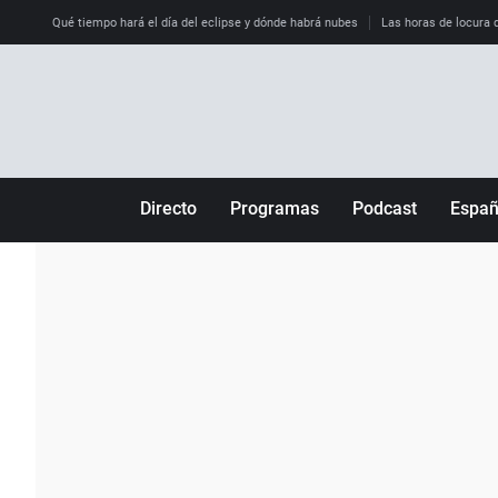
Qué tiempo hará el día del eclipse y dónde habrá nubes
Las horas de locura qu
Directo
Programas
Podcast
Espa
Más de uno
Los Perseguidos
Andalucía
Por fin
Malas decisiones
Aragón
Julia en la onda
Expedientes del más allá
Baleares
La brújula
El viaje del Guernica
Cantabria
Radioestadio
Invisibles
Cataluña
Radioestadio noche
Prohibido morirse
Comunidad de M
El colegio invisible
Esto no ha pasado
Comunitat Vale