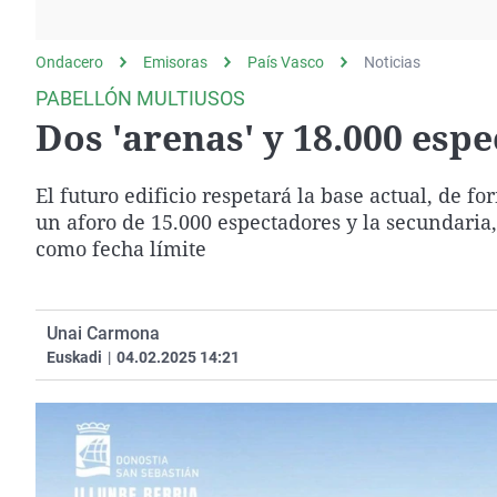
La rosa de los vientos
Caso
Extremadura
Gente viajera
Retornados
Galicia
Ondacero
Emisoras
País Vasco
Noticias
Como el perro y el
Equipo de investigación
La Rioja
PABELLÓN MULTIUSOS
gato
Dos 'arenas' y 18.000 espe
Operación Viuda
Navarra
Negra
País Vasco
El futuro edificio respetará la base actual, de fo
un aforo de 15.000 espectadores y la secundaria
como fecha límite
Unai Carmona
Euskadi
|
04.02.2025 14:21