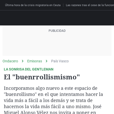
Última hora de la crisis migratoria en Ceuta
Las razones tras el cese de la funcion
Directo
Programas
Podcast
Más de uno
Los Perseguidos
Andalucía
Fútbol
Sociedad
Ondacero
Emisoras
País Vasco
España
Por fin
Malas decisiones
Aragón
Baloncesto
Mundo
LA SONRISA DEL GENTLEMAN
Economía
Julia en la onda
Expedientes del más a
Baleares
Tenis
Salud
El "buenrrollismismo"
Deportes
La brújula
El viaje del Guernica
Cantabria
Motor
Cultura
Incorporamos algo nuevo a este espacio de
El tiempo
Radioestadio
Invisibles
Cataluña
Ciencia y Tecnología
"buenrollismo" en el que intentamos hacer la
Más noticias
vida más a fácil a los demás y se trata de
Radioestadio noche
Prohibido morirse
Comunidad de Madrid
Gastronomía
hacernos la vida más fácil a uno mismo. José
El colegio invisible
Esto no ha pasado
Comunitat Valenciana
Medio ambiente
Miguel Alonso Vélez nos invita a poner en