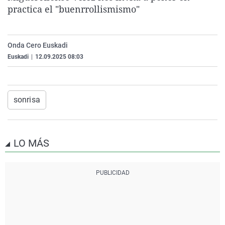
practica el "buenrrollismismo"
La rosa de los vientos
Caso
Extremadura
Virales
Gente viajera
Retornados
Galicia
Televisión
Como el perro y el gat
Equipo de investigaci
La Rioja
Elecciones
Onda Cero Euskadi
Euskadi
|
12.09.2025 08:03
Operación Viuda Negr
Navarra
País Vasco
sonrisa
LO MÁS