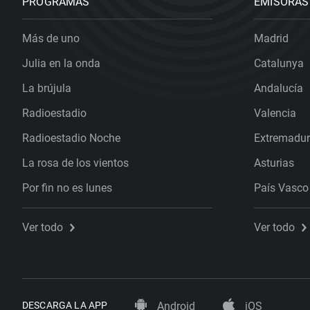
PROGRAMAS
EMISORAS
Más de uno
Madrid
Julia en la onda
Catalunya
La brújula
Andalucía
Radioestadio
Valencia
Radioestadio Noche
Extremadu
La rosa de los vientos
Asturias
Por fin no es lunes
País Vasco
Ver todo
Ver todo
DESCARGA LA APP
Android
iOS