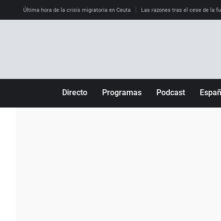
Última hora de la crisis migratoria en Ceuta
Las razones tras el cese de la f
Directo
Programas
Podcast
Espa
Más de uno
Los Perseguidos
Andalucía
Por fin
Malas decisiones
Aragón
Julia en la onda
Expedientes del más allá
Baleares
La brújula
El viaje del Guernica
Cantabria
Radioestadio
Invisibles
Cataluña
Radioestadio noche
Prohibido morirse
Comunidad de M
El colegio invisible
Esto no ha pasado
Comunitat Vale