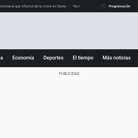
uncionaria que informó de la crisis en Ceuta
"No hay mafias, que no nos engañen": exper
Programación
ña
Economía
Deportes
El tiempo
Más noticias
Fútbol
Sociedad
Baloncesto
Mundo
Tenis
Salud
Motor
Cultura
Ciencia y Tecnología
adrid
Gastronomía
nciana
Medio ambiente