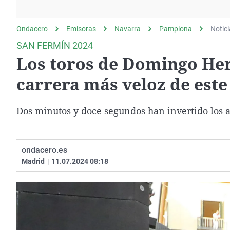
La rosa de los vientos
Caso
Extremadura
Gente viajera
Retornados
Galicia
Ondacero
Emisoras
Navarra
Pamplona
Notic
Como el perro y el
Equipo de investigación
La Rioja
SAN FERMÍN 2024
gato
Los toros de Domingo He
Operación Viuda
Navarra
Negra
País Vasco
carrera más veloz de este
Dos minutos y doce segundos han invertido los a
ondacero.es
Madrid
|
11.07.2024 08:18