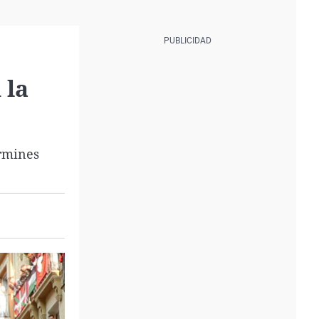
 la
ermines