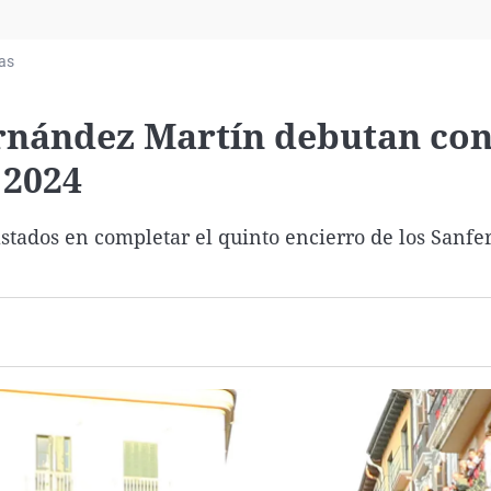
Virales
Televisión
ias
Elecciones
rnández Martín debutan con
 2024
stados en completar el quinto encierro de los Sanf