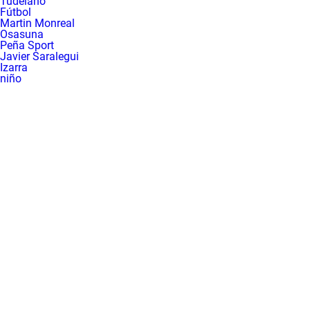
Tudelano
La rosa de los vientos
Caso
Extremadura
Fútbol
Martin Monreal
Gente viajera
Retornados
Galicia
Osasuna
Peña Sport
Como el perro y el
Equipo de investigación
La Rioja
Javier Saralegui
Izarra
gato
Operación Viuda
Navarra
niño
Negra
País Vasco