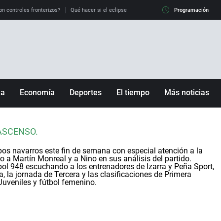
on controles fronterizos?
Qué hacer si el eclipse me pilla conduciendo
Programación
Qué tiempo 
ña
Economía
Deportes
El tiempo
Más noticias
Fútbol
Sociedad
Baloncesto
Mundo
ASCENSO.
Tenis
Salud
s navarros este fin de semana con especial atención a la
Motor
Cultura
o a Martín Monreal y a Nino en sus análisis del partido.
ol 948 escuchando a los entrenadores de Izarra y Peña Sport,
Ciencia y Tecnología
a, la jornada de Tercera y las clasificaciones de Primera
Juveniles y fútbol femenino.
adrid
Gastronomía
nciana
Medio ambiente