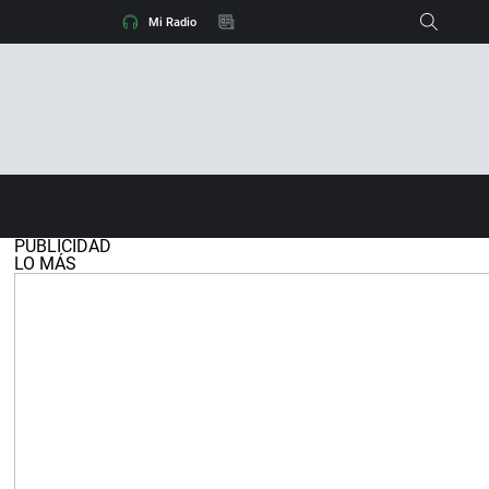
hará el día del eclipse y dónde habrá nubes
Mi Radio
Cerco al Gobierno para que dé explicacion
PUBLICIDAD
LO MÁS