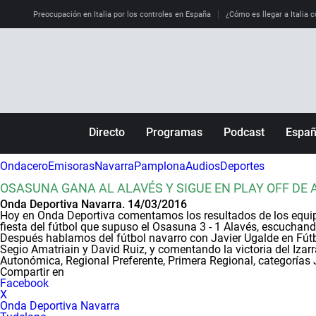
Preocupación en Italia por los controles en España
¿Cómo es llegar a Italia c
Directo
Programas
Podcast
Espa
Más de uno
Los Perseguidos
Andalucía
Ondacero
Emisoras
Navarra
Pamplona
Audios
Deportes
Por fin
Malas decisiones
Aragón
OSASUNA GANA AL ALAVÉS Y SIGUE EN PLAY OFF DE 
Julia en la onda
Expedientes del más allá
Baleares
Onda Deportiva Navarra. 14/03/2016
Hoy en Onda Deportiva comentamos los resultados de los equipo
La brújula
El viaje del Guernica
Cantabria
fiesta del fútbol que supuso el Osasuna 3 - 1 Alavés, escuchand
Después hablamos del fútbol navarro con Javier Ugalde en Fútb
Radioestadio
Invisibles
Cataluña
Segio Amatriain y David Ruiz, y comentando la victoria del Izarr
Autonómica, Regional Preferente, Primera Regional, categorías 
Compartir en
Radioestadio noche
Prohibido morirse
Comunidad de M
Facebook
X
El colegio invisible
Esto no ha pasado
Comunitat Vale
Onda Deportiva Navarra