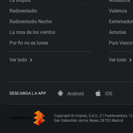
La brújula
Andalucía
Radioestadio
Valencia
Radioestadio Noche
Extremadu
La rosa de los vientos
Asturias
Por fin no es lunes
País Vasco
Ver todo
Ver todo
DESCARGA LA APP
Android
iOS
Copyright © Uniprex, S.A.U., C/ Fuerteventura 12
San Sebastián de los Reyes, 28703 Madrid