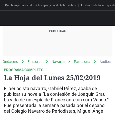
Qué tiempo hará el día del eclipse y dónde habrá nubes
Las horas de locura que dec
Directo
Programas
Podcast
Más de uno
Los Perseguidos
Andalucía
Fútbol
Sociedad
Ondacero
Emisoras
Navarra
Pamplona
Audios
España
Por fin
Malas decisiones
Aragón
Baloncesto
Mundo
PROGRAMA COMPLETO
Economía
Julia en la onda
Expedientes del más a
Baleares
Tenis
Salud
La Hoja del Lunes 25/02/2019
Deportes
La brújula
El viaje del Guernica
Cantabria
Motor
Cultura
El periodista navarro, Gabriel Pérez, acaba de
El tiempo
Radioestadio
Invisibles
Cataluña
Ciencia y Tecnología
publicar su novela “La confesión de Joaquín Grau.
Más noticias
La vida de un espía de Franco ante un cura Vasco.”
Radioestadio noche
Prohibido morirse
Comunidad de Madrid
Gastronomía
Fue presentada la semana pasada por el decano
El colegio invisible
Esto no ha pasado
Comunitat Valenciana
Medio ambiente
del Colegio Navarro de Periodistas, Miguel Ángel