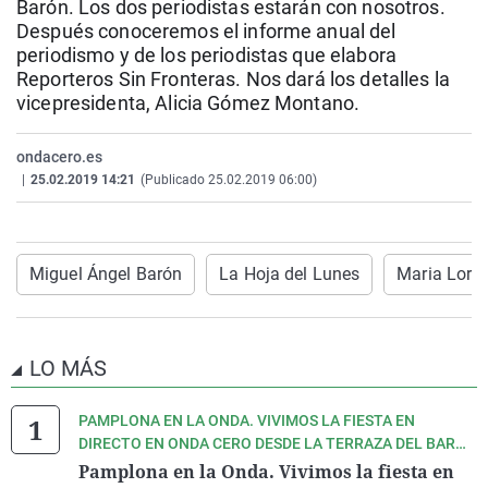
Barón. Los dos periodistas estarán con nosotros.
La rosa de los vientos
Caso
Extremadura
Virales
Después conoceremos el informe anual del
periodismo y de los periodistas que elabora
Gente viajera
Retornados
Galicia
Televisión
Reporteros Sin Fronteras. Nos dará los detalles la
Como el perro y el gat
Equipo de investigaci
La Rioja
Elecciones
vicepresidenta, Alicia Gómez Montano.
Operación Viuda Negr
Navarra
ondacero.es
País Vasco
|
25.02.2019 14:21
(Publicado 25.02.2019 06:00)
Miguel Ángel Barón
La Hoja del Lunes
Maria Lore
LO MÁS
PAMPLONA EN LA ONDA. VIVIMOS LA FIESTA EN
DIRECTO EN ONDA CERO DESDE LA TERRAZA DEL BAR
BAVIERA EN LA PLAZA DEL CASTILLO DE PAMPLONA
Pamplona en la Onda. Vivimos la fiesta en