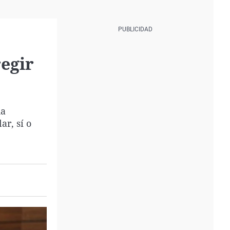
egir
ha
r, sí o