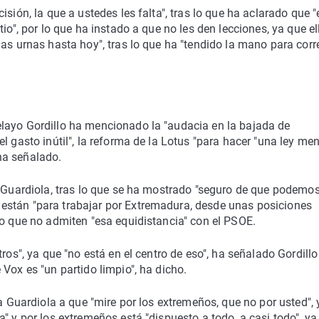
sión, la que a ustedes les falta", tras lo que ha aclarado que 
io", por lo que ha instado a que no les den lecciones, ya que el
as urnas hasta hoy", tras lo que ha "tendido la mano para corr
layo Gordillo ha mencionado la "audacia en la bajada de
l gasto inútil", la reforma de la Lotus "para hacer "una ley me
 ha señalado.
a Guardiola, tras lo que se ha mostrado "seguro de que podemo
están "para trabajar por Extremadura, desde unas posiciones
do que no admiten "esa equidistancia" con el PSOE.
ros", ya que "no está en el centro de eso", ha señalado Gordillo
Vox es "un partido limpio", ha dicho.
a Guardiola a que "mire por los extremeños, que no por usted", y
" y por los extremeños está "dispuesto a todo, a casi todo", ya