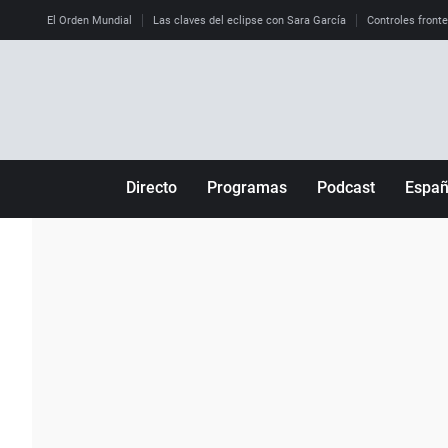
El Orden Mundial
Las claves del eclipse con Sara García
Controles front
Directo
Programas
Podcast
Espa
Más de uno
Los Perseguidos
Andalucía
Por fin
Malas decisiones
Aragón
Julia en la onda
Expedientes del más allá
Baleares
La brújula
El viaje del Guernica
Cantabria
Radioestadio
Invisibles
Cataluña
Radioestadio noche
Prohibido morirse
Comunidad de M
El colegio invisible
Esto no ha pasado
Comunitat Vale