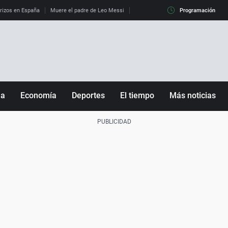
erizos en España
Muere el padre de Leo Messi
La diferencia entre observar el eclip
Programación
ña
Economía
Deportes
El tiempo
Más noticias
Fútbol
Sociedad
Baloncesto
Mundo
Tenis
Salud
Motor
Cultura
Ciencia y Tecnología
adrid
Gastronomía
nciana
Medio ambiente