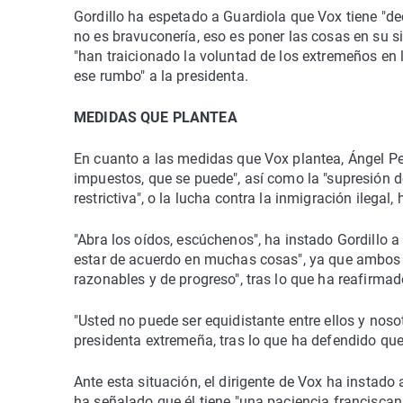
Gordillo ha espetado a Guardiola que Vox tiene "deci
no es bravuconería, eso es poner las cosas en su sit
"han traicionado la voluntad de los extremeños en l
ese rumbo" a la presidenta.
MEDIDAS QUE PLANTEA
En cuanto a las medidas que Vox plantea, Ángel Pe
impuestos, que se puede", así como la "supresión de
restrictiva", o la lucha contra la inmigración ilegal,
"Abra los oídos, escúchenos", ha instado Gordillo 
estar de acuerdo en muchas cosas", ya que ambos 
razonables y de progreso", tras lo que ha reafirma
"Usted no puede ser equidistante entre ellos y nosot
presidenta extremeña, tras lo que ha defendido que 
Ante esta situación, el dirigente de Vox ha instado 
ha señalado que él tiene "una paciencia franciscana