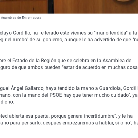
a | Asamblea de Extremadura
layo Gordillo, ha reiterado este viernes su "mano tendida" a la
egir el rumbo" de su gobierno, aunque le ha advertido de que "n
obre el Estado de la Región que se celebra en la Asamblea de
seguro de que ambos pueden "estar de acuerdo en muchas cosa
iguel Ángel Gallardo, haya tendido la mano a Guardiola, Gordil
mano, con la mano del PSOE hay que tener mucho cuidado", ya
 dicho.
sted abierta esa puerta, porque genera incertidumbre", y le ha
erano para pensarlo, después empezaremos a hablar, sí o no", h