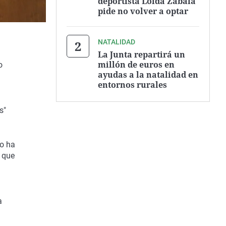
deportista Loida Zabala
pide no volver a optar
NATALIDAD
La Junta repartirá un
millón de euros en
o
ayudas a la natalidad en
entornos rurales
s"
lo ha
 que
a