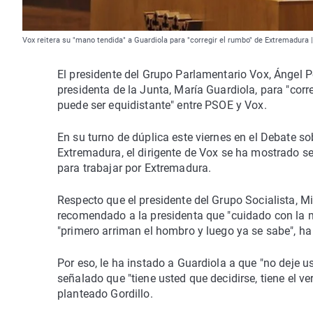
Vox reitera su "mano tendida" a Guardiola para "corregir el rumbo" de Extremadur
El presidente del Grupo Parlamentario Vox, Ángel Pe
presidenta de la Junta, María Guardiola, para "corr
puede ser equidistante" entre PSOE y Vox.
En su turno de dúplica este viernes en el Debate s
Extremadura, el dirigente de Vox se ha mostrado 
para trabajar por Extremadura.
Respecto que el presidente del Grupo Socialista, M
recomendado a la presidenta que "cuidado con la 
"primero arriman el hombro y luego ya se sabe", ha
Por eso, le ha instado a Guardiola a que "no deje u
señalado que "tiene usted que decidirse, tiene el v
planteado Gordillo.