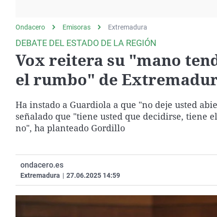
La rosa de los vientos
Caso
Extremadura
Gente viajera
Retornados
Galicia
Ondacero
Emisoras
Extremadura
Como el perro y el
Equipo de investigación
La Rioja
DEBATE DEL ESTADO DE LA REGIÓN
gato
Vox reitera su "mano tend
Operación Viuda
Navarra
Negra
País Vasco
el rumbo" de Extremadu
Ha instado a Guardiola a que "no deje usted abie
señalado que "tiene usted que decidirse, tiene 
no", ha planteado Gordillo
ondacero.es
Extremadura
|
27.06.2025 14:59