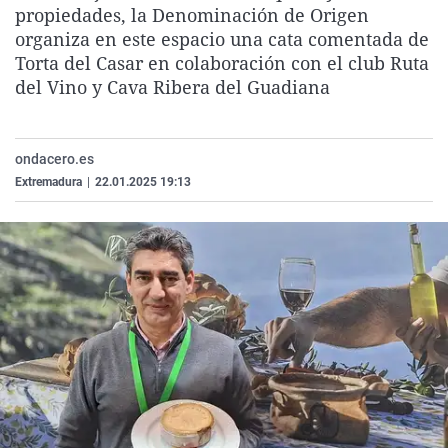
propiedades, la Denominación de Origen
La rosa de los vientos
Caso
Extremadura
Virales
organiza en este espacio una cata comentada de
Gente viajera
Retornados
Galicia
Televisión
Torta del Casar en colaboración con el club Ruta
del Vino y Cava Ribera del Guadiana
Como el perro y el gat
Equipo de investigaci
La Rioja
Elecciones
Operación Viuda Negr
Navarra
País Vasco
ondacero.es
Extremadura
|
22.01.2025 19:13