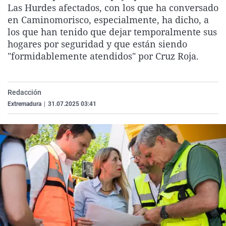
Las Hurdes afectados, con los que ha conversado
La rosa de los vientos
Caso
Extremadura
Virales
en Caminomorisco, especialmente, ha dicho, a
Gente viajera
Retornados
Galicia
Televisión
los que han tenido que dejar temporalmente sus
hogares por seguridad y que están siendo
Como el perro y el gat
Equipo de investigaci
La Rioja
Elecciones
"formidablemente atendidos" por Cruz Roja.
Operación Viuda Negr
Navarra
País Vasco
Redacción
Extremadura
|
31.07.2025 03:41