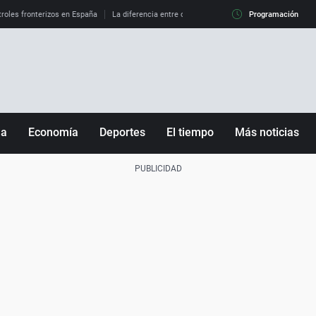
roles fronterizos en España
La diferencia entre observar el eclipse al 99% y al 100%
Programación
ña
Economía
Deportes
El tiempo
Más noticias
Fútbol
Sociedad
Baloncesto
Mundo
Tenis
Salud
Motor
Cultura
Ciencia y Tecnología
adrid
Gastronomía
nciana
Medio ambiente