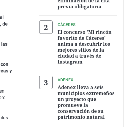
eliminación de la cita
previa obligatoria
el
, de
CÁCERES
El concurso 'Mi rincón
favorito de Cáceres'
anima a descubrir los
 las
mejores sitios de la
ciudad a través de
Instagram
 con
reas y
ADENEX
Adenex lleva a seis
en
municipios extremeños
bre
un proyecto que
promueve la
conservación de su
patrimonio natural
oles.