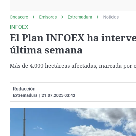
La rosa de los vientos
Caso
Extremadura
Gente viajera
Retornados
Galicia
Ondacero
Emisoras
Extremadura
Noticias
Como el perro y el
Equipo de investigación
La Rioja
INFOEX
gato
El Plan INFOEX ha interve
Operación Viuda
Navarra
Negra
País Vasco
última semana
Más de 4.000 hectáreas afectadas, marcada por e
Redacción
Extremadura
|
21.07.2025 03:42