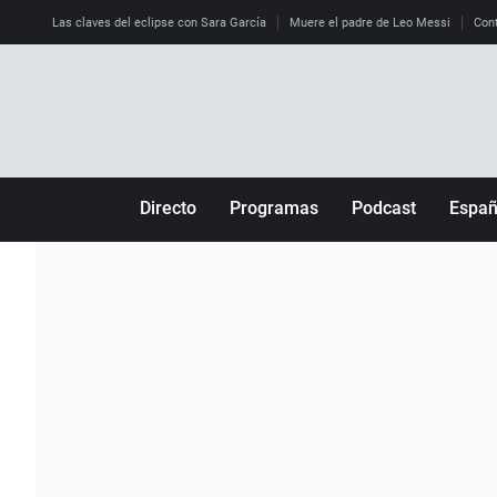
Las claves del eclipse con Sara García
Muere el padre de Leo Messi
Cont
Directo
Programas
Podcast
Espa
Más de uno
Los Perseguidos
Andalucía
Por fin
Malas decisiones
Aragón
Julia en la onda
Expedientes del más allá
Baleares
La brújula
El viaje del Guernica
Cantabria
Radioestadio
Invisibles
Cataluña
Radioestadio noche
Prohibido morirse
Comunidad de M
El colegio invisible
Esto no ha pasado
Comunitat Vale