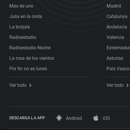
Más de uno
Madrid
Julia en la onda
Catalunya
La brújula
Andalucía
Radioestadio
Valencia
Radioestadio Noche
Extremadu
La rosa de los vientos
Asturias
Por fin no es lunes
País Vasco
Ver todo
Ver todo
DESCARGA LA APP
Android
iOS