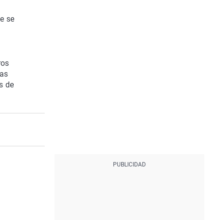
e se
ros
bas
s de