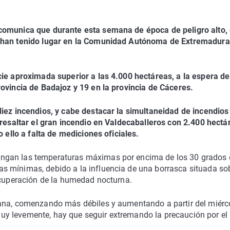
comunica que durante esta semana de época de peligro alto, 
e han tenido lugar en la Comunidad Autónoma de Extremadura
cie aproximada superior a las 4.000 hectáreas, a la espera de
rovincia de Badajoz y 19 en la provincia de Cáceres.
diez incendios, y cabe destacar la simultaneidad de incendios
 resaltar el gran incendio en Valdecaballeros con 2.400 hectá
o ello a falta de mediciones oficiales.
ngan las temperaturas máximas por encima de los 30 grados 
s mínimas, debido a la influencia de una borrasca situada so
recuperación de la humedad nocturna.
mana, comenzando más débiles y aumentando a partir del miérc
y levemente, hay que seguir extremando la precaución por el