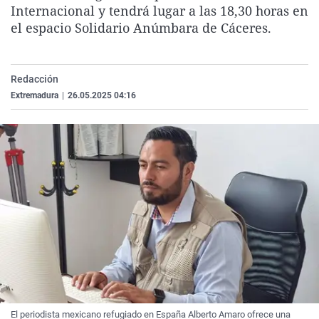
Internacional y tendrá lugar a las 18,30 horas en
La rosa de los vientos
Caso
Extremadura
Virales
el espacio Solidario Anúmbara de Cáceres.
Gente viajera
Retornados
Galicia
Televisión
Como el perro y el gat
Equipo de investigaci
La Rioja
Elecciones
Redacción
Operación Viuda Negr
Navarra
Extremadura
|
26.05.2025 04:16
País Vasco
El periodista mexicano refugiado en España Alberto Amaro ofrece una