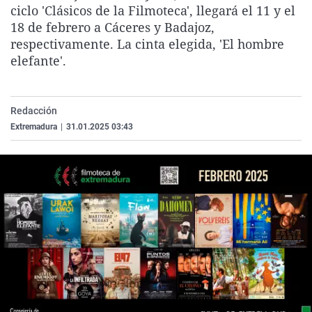
ciclo 'Clásicos de la Filmoteca', llegará el 11 y el
La rosa de los vientos
Caso
Extremadura
Virales
18 de febrero a Cáceres y Badajoz,
Gente viajera
Retornados
Galicia
Televisión
respectivamente. La cinta elegida, 'El hombre
elefante'.
Como el perro y el gat
Equipo de investigaci
La Rioja
Elecciones
Operación Viuda Negr
Navarra
País Vasco
Redacción
Extremadura
|
31.01.2025 03:43