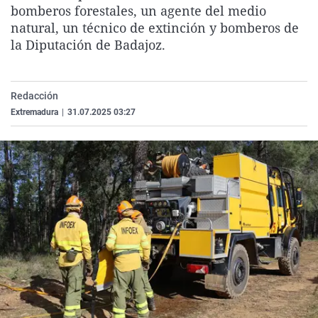
bomberos forestales, un agente del medio
La rosa de los vientos
Caso
Extremadura
Virales
natural, un técnico de extinción y bomberos de
Gente viajera
Retornados
Galicia
Televisión
la Diputación de Badajoz.
Como el perro y el gat
Equipo de investigaci
La Rioja
Elecciones
Operación Viuda Negr
Navarra
Redacción
País Vasco
Extremadura
|
31.07.2025 03:27