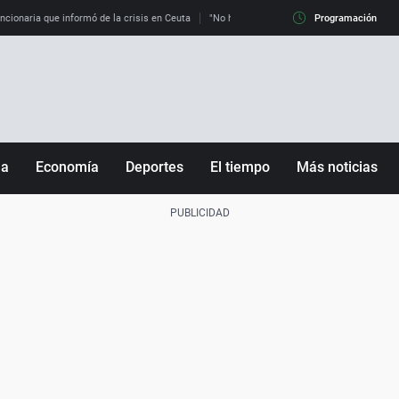
uncionaria que informó de la crisis en Ceuta
"No hay mafias, que no nos engañen": exper
Programación
ña
Economía
Deportes
El tiempo
Más noticias
Fútbol
Sociedad
Baloncesto
Mundo
Tenis
Salud
Motor
Cultura
Ciencia y Tecnología
adrid
Gastronomía
nciana
Medio ambiente