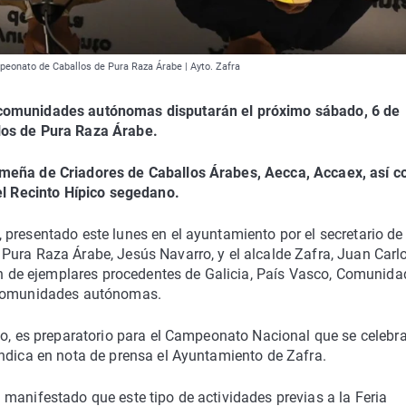
peonato de Caballos de Pura Raza Árabe | Ayto. Zafra
 comunidades autónomas disputarán el próximo sábado, 6 de
los de Pura Raza Árabe.
emeña de Criadores de Caballos Árabes, Aecca, Accaex, así 
 el Recinto Hípico segedano.
presentado este lunes en el ayuntamiento por el secretario de 
Pura Raza Árabe, Jesús Navarro, y el alcalde Zafra, Juan Carl
ión de ejemplares procedentes de Galicia, País Vasco, Comunida
s comunidades autónomas.
to, es preparatorio para el Campeonato Nacional que se celebr
indica en nota de prensa el Ayuntamiento de Zafra.
manifestado que este tipo de actividades previas a la Feria