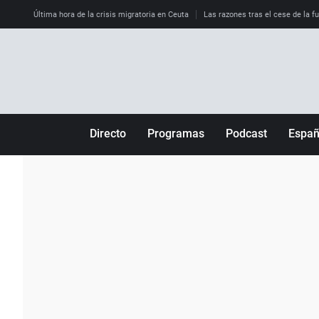
Última hora de la crisis migratoria en Ceuta
Las razones tras el cese de la f
Directo
Programas
Podcast
Espa
Más de uno
Los Perseguidos
Andalucía
Por fin
Malas decisiones
Aragón
Julia en la onda
Expedientes del más allá
Baleares
La brújula
El viaje del Guernica
Cantabria
Radioestadio
Invisibles
Cataluña
Radioestadio noche
Prohibido morirse
Comunidad de M
El colegio invisible
Esto no ha pasado
Comunitat Vale