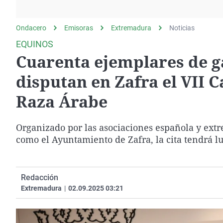
La rosa de los vientos
Caso
Extremadura
Gente viajera
Retornados
Galicia
Ondacero
Emisoras
Extremadura
Noticias
Como el perro y el
Equipo de investigación
La Rioja
EQUINOS
gato
Cuarenta ejemplares de g
Operación Viuda
Navarra
Negra
País Vasco
disputan en Zafra el VII 
Raza Árabe
Organizado por las asociaciones española y extr
como el Ayuntamiento de Zafra, la cita tendrá l
Redacción
Extremadura
|
02.09.2025 03:21