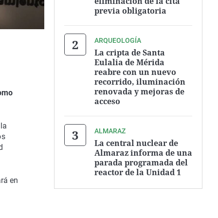
eliminación de la cita
previa obligatoria
ARQUEOLOGÍA
La cripta de Santa
Eulalia de Mérida
reabre con un nuevo
recorrido, iluminación
renovada y mejoras de
como
acceso
la
ALMARAZ
os
La central nuclear de
d
Almaraz informa de una
parada programada del
reactor de la Unidad 1
ará en