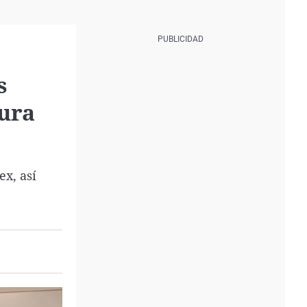
s
Pura
ex, así