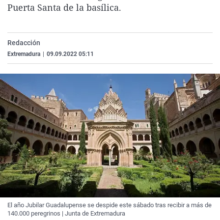
Puerta Santa de la basílica.
La rosa de los vientos
Caso
Extremadura
Virales
Gente viajera
Retornados
Galicia
Televisión
Como el perro y el gat
Equipo de investigaci
La Rioja
Elecciones
Redacción
Extremadura
|
09.09.2022 05:11
Operación Viuda Negr
Navarra
País Vasco
El año Jubilar Guadalupense se despide este sábado tras recibir a más de
140.000 peregrinos | Junta de Extremadura