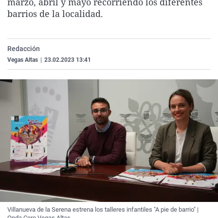
marzo, abril y mayo recorriendo los diferentes
La rosa de los vientos
Caso
Extremadura
Virales
barrios de la localidad.
Gente viajera
Retornados
Galicia
Televisión
Como el perro y el gat
Equipo de investigaci
La Rioja
Elecciones
Redacción
Operación Viuda Negr
Navarra
Vegas Altas
|
23.02.2023 13:41
País Vasco
Villanueva de la Serena estrena los talleres infantiles "A pie de barrio" |
Onda Cero Vegas Altas