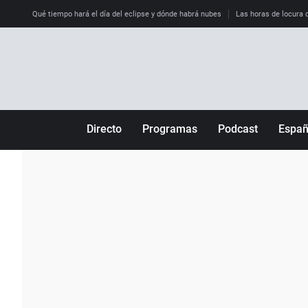
Qué tiempo hará el día del eclipse y dónde habrá nubes
Las horas de locura qu
Directo
Programas
Podcast
Espa
Más de uno
Los Perseguidos
Andalucía
Por fin
Malas decisiones
Aragón
Julia en la onda
Expedientes del más allá
Baleares
La brújula
El viaje del Guernica
Cantabria
Radioestadio
Invisibles
Cataluña
Radioestadio noche
Prohibido morirse
Comunidad de M
El colegio invisible
Esto no ha pasado
Comunitat Vale