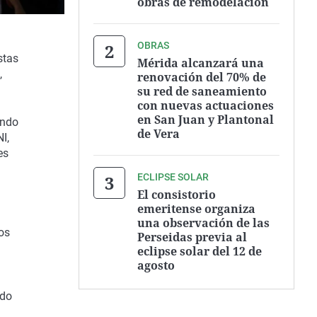
obras de remodelación
OBRAS
stas
Mérida alcanzará una
,
renovación del 70% de
su red de saneamiento
con nuevas actuaciones
en San Juan y Plantonal
ando
de Vera
I,
es
ECLIPSE SOLAR
El consistorio
emeritense organiza
una observación de las
os
Perseidas previa al
eclipse solar del 12 de
agosto
ido