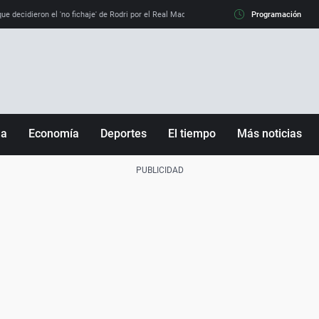
e decidieron el 'no fichaje' de Rodri por el Real Madrid y su 'sí' al Barça
Programación
La llamada de
ña
Economía
Deportes
El tiempo
Más noticias
Fútbol
Sociedad
Baloncesto
Mundo
Tenis
Salud
Motor
Cultura
Ciencia y Tecnología
adrid
Gastronomía
nciana
Medio ambiente