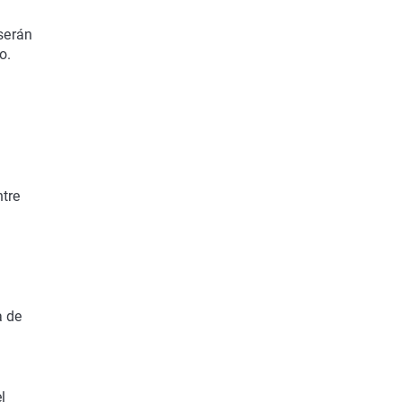
 serán
o.
ntre
a de
l