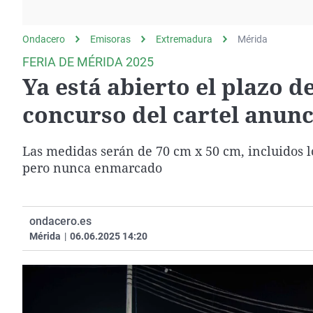
La rosa de los vientos
Caso
Extremadura
Gente viajera
Retornados
Galicia
Ondacero
Emisoras
Extremadura
Mérida
Como el perro y el
Equipo de investigación
La Rioja
FERIA DE MÉRIDA 2025
gato
Ya está abierto el plazo d
Operación Viuda
Navarra
Negra
País Vasco
concurso del cartel anunc
Las medidas serán de 70 cm x 50 cm, incluidos l
pero nunca enmarcado
ondacero.es
Mérida
|
06.06.2025 14:20