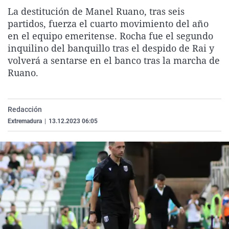
La rosa de los vientos
Caso
Extremadura
Virales
La destitución de Manel Ruano, tras seis
partidos, fuerza el cuarto movimiento del año
Gente viajera
Retornados
Galicia
Televisión
en el equipo emeritense. Rocha fue el segundo
Como el perro y el gat
Equipo de investigaci
La Rioja
Elecciones
inquilino del banquillo tras el despido de Rai y
volverá a sentarse en el banco tras la marcha de
Operación Viuda Negr
Navarra
Ruano.
País Vasco
Redacción
Extremadura
|
13.12.2023 06:05