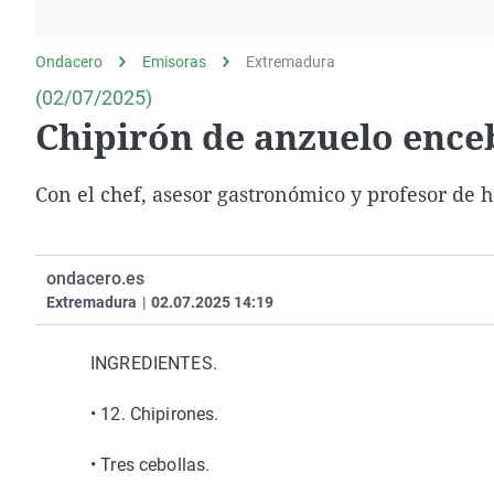
La rosa de los vientos
Caso
Extremadura
Gente viajera
Retornados
Galicia
Ondacero
Emisoras
Extremadura
Como el perro y el
Equipo de investigación
La Rioja
(02/07/2025)
gato
Chipirón de anzuelo enceb
Operación Viuda
Navarra
Negra
País Vasco
Con el chef, asesor gastronómico y profesor de
ondacero.es
Extremadura
|
02.07.2025 14:19
INGREDIENTES.
• 12. Chipirones.
• Tres cebollas.