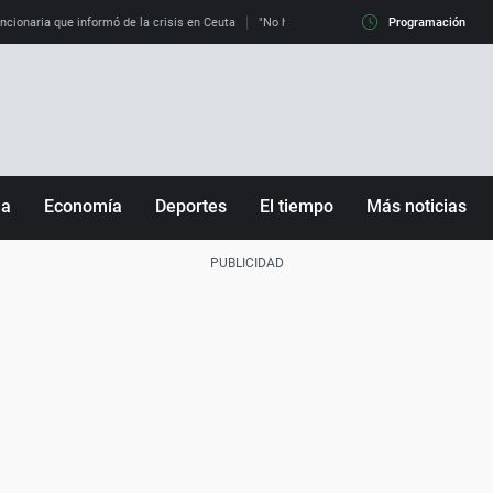
uncionaria que informó de la crisis en Ceuta
"No hay mafias, que no nos engañen": exper
Programación
ña
Economía
Deportes
El tiempo
Más noticias
Fútbol
Sociedad
Baloncesto
Mundo
Tenis
Salud
Motor
Cultura
Ciencia y Tecnología
adrid
Gastronomía
nciana
Medio ambiente