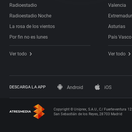
Radioestadio
Valencia
Radioestadio Noche
Extremadu
La rosa de los vientos
Asturias
Por fin no es lunes
País Vasco
Ver todo
Ver todo
DESCARGA LA APP
Android
iOS
Copyright © Uniprex, S.A.U., C/ Fuerteventura 12
San Sebastián de los Reyes, 28703 Madrid