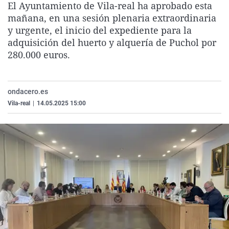
El Ayuntamiento de Vila-real ha aprobado esta
La rosa de los vientos
Caso
Extremadura
Virales
mañana, en una sesión plenaria extraordinaria
Gente viajera
Retornados
Galicia
Televisión
y urgente, el inicio del expediente para la
adquisición del huerto y alquería de Puchol por
Como el perro y el gat
Equipo de investigaci
La Rioja
Elecciones
280.000 euros.
Operación Viuda Negr
Navarra
País Vasco
ondacero.es
Vila-real
|
14.05.2025 15:00