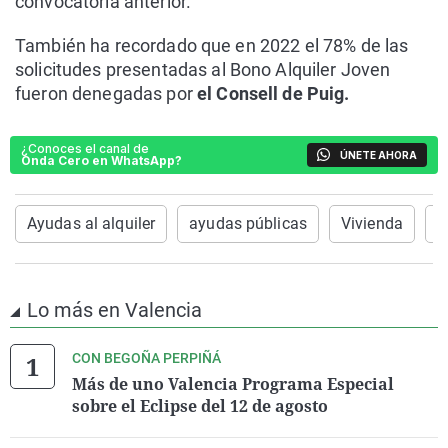
convocatoria anterior.
También ha recordado que en 2022 el 78% de las
solicitudes presentadas al Bono Alquiler Joven
fueron denegadas por
el Consell de Puig.
¿Conoces el canal de
ÚNETE AHORA
Onda Cero en WhatsApp?
Ayudas al alquiler
ayudas públicas
Vivienda
C
Lo más en Valencia
CON BEGOÑA PERPIÑÁ
Más de uno Valencia Programa Especial
sobre el Eclipse del 12 de agosto