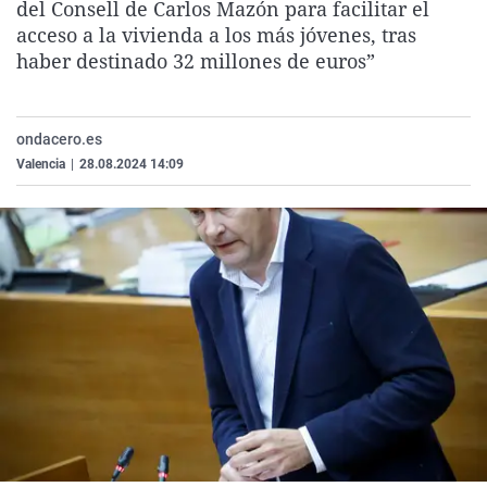
del Consell de Carlos Mazón para facilitar el
La rosa de los vientos
Caso
Extremadura
Virales
acceso a la vivienda a los más jóvenes, tras
Gente viajera
Retornados
Galicia
Televisión
haber destinado 32 millones de euros”
Como el perro y el gat
Equipo de investigaci
La Rioja
Elecciones
Operación Viuda Negr
Navarra
ondacero.es
Valencia
|
28.08.2024 14:09
País Vasco