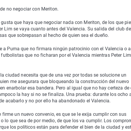
 de no negociar con Meriton.
e gusta que haya que negociar nada con Meriton, de los que pi
r Lim se vaya cuanto antes del Valencia. Su salida del club de
osas que sobrepasan al hecho de quien sea el dueño.
e a Puma que no firmara ningún patrocinio con el Valencia o a
s futbolistas que no ficharan por el Valencia mientras Peter Li
 la ciudad necesita que de una vez por todas se solucione un
lguien me asegurara que bloqueando la construcción del nuevo
 en enarbolar esa bandera. Pero al igual que no hay certeza de
ampoco la hay si no se finaliza. Una prueba: durante los ocho 
 de acabarlo y no por ello ha abandonado el Valencia.
se firme un nuevo convenio, es que se le exija cumplir con sus
 o lo que sea de por medio, de que los va cumplir. Los compro
que los políticos están para defender el bien de la ciudad y es