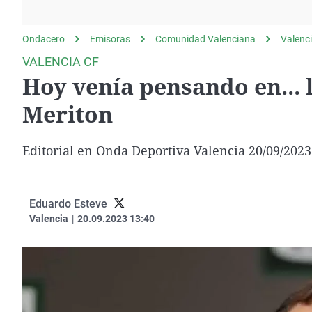
La rosa de los vientos
Caso
Extremadura
Gente viajera
Retornados
Galicia
Ondacero
Emisoras
Comunidad Valenciana
Valenc
Como el perro y el
Equipo de investigación
La Rioja
VALENCIA CF
gato
Hoy venía pensando en... 
Operación Viuda
Navarra
Negra
País Vasco
Meriton
Editorial en Onda Deportiva Valencia 20/09/2023
Eduardo Esteve
Valencia
|
20.09.2023 13:40