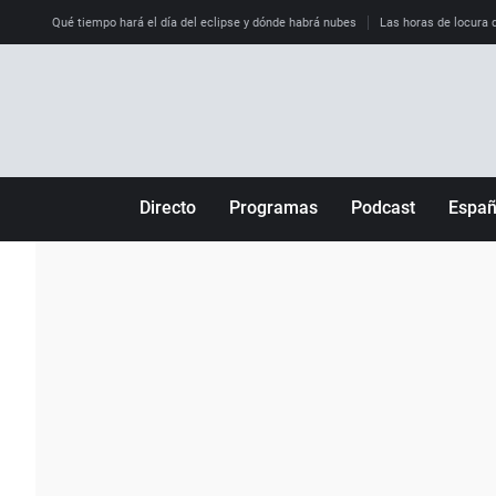
Qué tiempo hará el día del eclipse y dónde habrá nubes
Las horas de locura qu
Directo
Programas
Podcast
Espa
Más de uno
Los Perseguidos
Andalucía
Por fin
Malas decisiones
Aragón
Julia en la onda
Expedientes del más allá
Baleares
La brújula
El viaje del Guernica
Cantabria
Radioestadio
Invisibles
Cataluña
Radioestadio noche
Prohibido morirse
Comunidad de M
El colegio invisible
Esto no ha pasado
Comunitat Vale