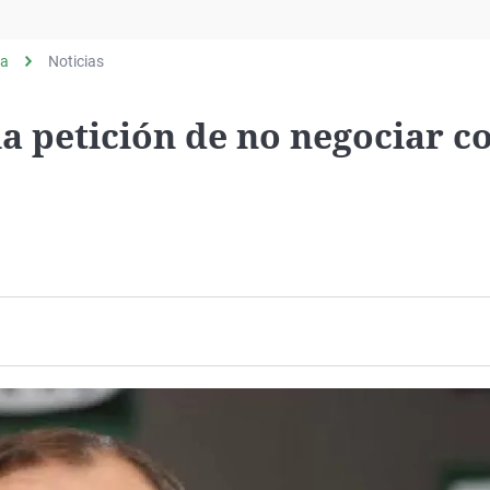
Virales
Televisión
ia
Noticias
Elecciones
la petición de no negociar c