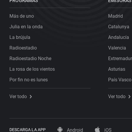
PROGRAMAS
EMISORAS
Más de uno
Madrid
Julia en la onda
Catalunya
La brújula
Andalucía
Radioestadio
Valencia
Radioestadio Noche
Extremadu
La rosa de los vientos
Asturias
Por fin no es lunes
País Vasco
Ver todo
Ver todo
DESCARGA LA APP
Android
iOS