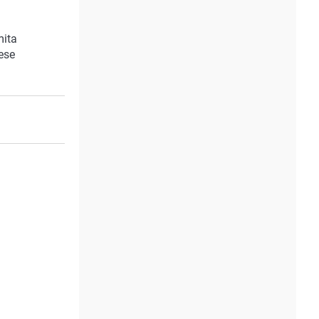
mita
 ese