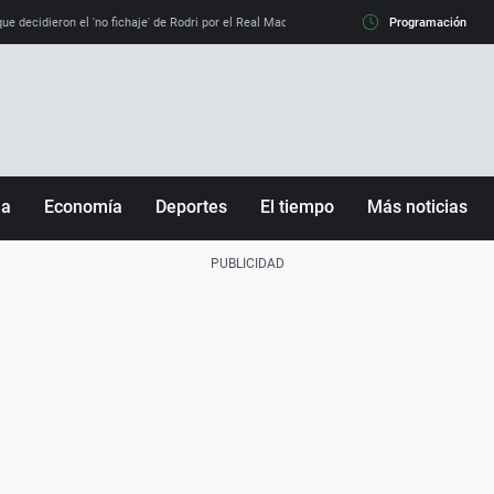
e decidieron el 'no fichaje' de Rodri por el Real Madrid y su 'sí' al Barça
Programación
La llamada de
ña
Economía
Deportes
El tiempo
Más noticias
Fútbol
Sociedad
Baloncesto
Mundo
Tenis
Salud
Motor
Cultura
Ciencia y Tecnología
adrid
Gastronomía
nciana
Medio ambiente