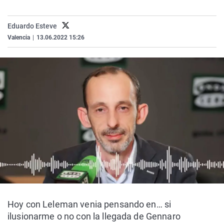
La rosa de los vientos
Caso
Extremadura
Virales
Gente viajera
Retornados
Galicia
Televisión
Eduardo Esteve
Valencia
|
13.06.2022 15:26
Como el perro y el gat
Equipo de investigaci
La Rioja
Elecciones
Operación Viuda Negr
Navarra
País Vasco
Hoy con Leleman venia pensando en… si
ilusionarme o no con la llegada de Gennaro