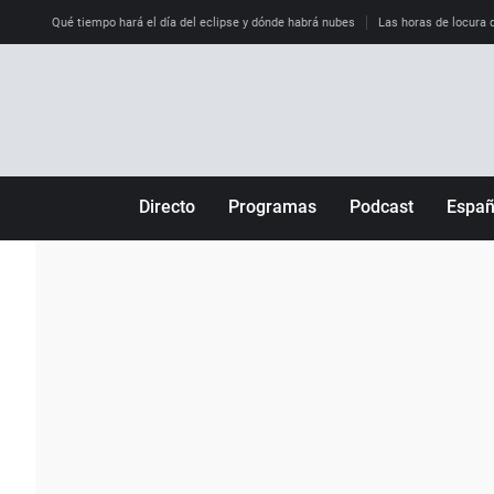
Qué tiempo hará el día del eclipse y dónde habrá nubes
Las horas de locura qu
Directo
Programas
Podcast
Espa
Más de uno
Los Perseguidos
Andalucía
Por fin
Malas decisiones
Aragón
Julia en la onda
Expedientes del más allá
Baleares
La brújula
El viaje del Guernica
Cantabria
Radioestadio
Invisibles
Cataluña
Radioestadio noche
Prohibido morirse
Comunidad de M
El colegio invisible
Esto no ha pasado
Comunitat Vale