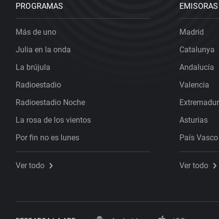
PROGRAMAS
EMISORAS
Más de uno
Madrid
Julia en la onda
Catalunya
La brújula
Andalucía
Radioestadio
Valencia
Radioestadio Noche
Extremadu
La rosa de los vientos
Asturias
Por fin no es lunes
País Vasco
Ver todo
Ver todo