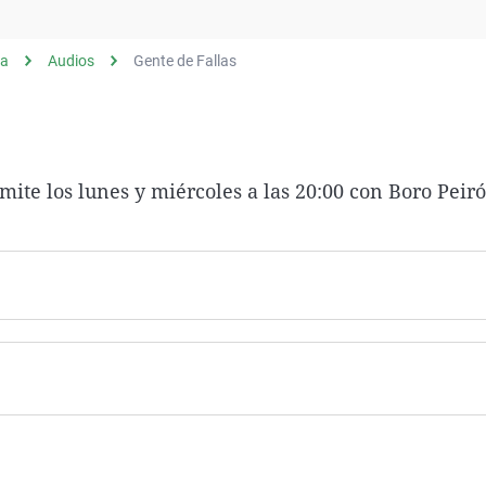
Virales
Televisión
ia
Audios
Gente de Fallas
Elecciones
mite los lunes y miércoles a las 20:00 con Boro Peiró