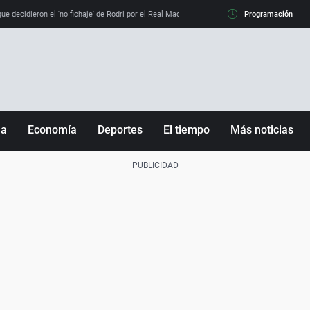
e decidieron el 'no fichaje' de Rodri por el Real Madrid y su 'sí' al Barça
Programación
La llamada de
ña
Economía
Deportes
El tiempo
Más noticias
Fútbol
Sociedad
Baloncesto
Mundo
Tenis
Salud
Motor
Cultura
Ciencia y Tecnología
adrid
Gastronomía
nciana
Medio ambiente