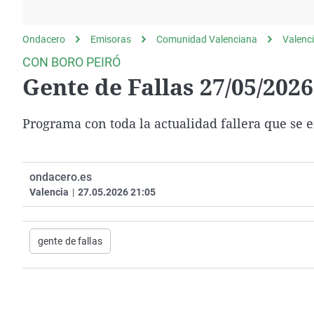
La rosa de los vientos
Caso
Extremadura
Gente viajera
Retornados
Galicia
Ondacero
Emisoras
Comunidad Valenciana
Valenc
Como el perro y el
Equipo de investigación
La Rioja
CON BORO PEIRÓ
gato
Gente de Fallas 27/05/2026
Operación Viuda
Navarra
Negra
País Vasco
Programa con toda la actualidad fallera que se e
ondacero.es
Valencia
|
27.05.2026 21:05
gente de fallas