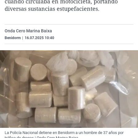
cuando circulaba en motocicleta, portando
La rosa de los vientos
Caso
Extremadura
Virales
diversas sustancias estupefacientes.
Gente viajera
Retornados
Galicia
Televisión
Como el perro y el gat
Equipo de investigaci
La Rioja
Elecciones
Onda Cero Marina Baixa
Operación Viuda Negr
Navarra
Benidorm
|
16.07.2025 10:40
País Vasco
La Policía Nacional detiene en Benidorm a un hombre de 37 años por
tráfico de drogas | Onda Cero Marina Baixa