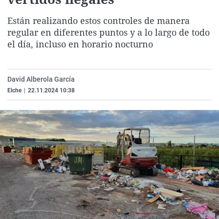
La rosa de los vientos
Caso
Extremadura
Virales
Están realizando estos controles de manera
Gente viajera
Retornados
Galicia
Televisión
regular en diferentes puntos y a lo largo de todo
Como el perro y el gat
Equipo de investigaci
La Rioja
Elecciones
el día, incluso en horario nocturno
Operación Viuda Negr
Navarra
País Vasco
David Alberola García
Elche
|
22.11.2024 10:38