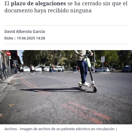
El
plazo de alegaciones
se ha cerrado sin que el
La rosa de los vientos
Caso
Extremadura
Virales
documento haya recibido ninguna
Gente viajera
Retornados
Galicia
Televisión
Como el perro y el gat
Equipo de investigaci
La Rioja
Elecciones
David Alberola García
Operación Viuda Negr
Navarra
Elche
|
19.06.2025 14:28
País Vasco
Archivo - Imagen de archivo de un patinete eléctrico en circulación. |