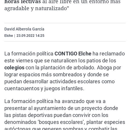
horas lectivas
al aire libre en un entorno más
La rosa de los vientos
Caso
Extremadura
Virales
agradable y naturalizado”
Gente viajera
Retornados
Galicia
Televisión
Como el perro y el gat
Equipo de investigaci
La Rioja
Elecciones
David Alberola García
Operación Viuda Negr
Navarra
Elche
|
23.09.2022 14:25
País Vasco
La formación política
CONTIGO Elche
ha reclamado
este viernes que se naturalicen los patios de los
colegios
con la plantación de arbolado. Aboga por
lograr espacios más sombreados y donde se
puedan desarrollar actividades escolares como
cuentacuentos y juegos infantiles.
La formación política ha avanzado que va a
presentar al ayuntamiento de un proyecto donde
las pistas deportivas puedan convivir con los
denominados ‘bosques escolares’, plantar especies
autóctonas que generen sombras y combatir las