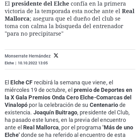
El
presidente del Elche
confía en la primera
La rosa de los vientos
Caso
Extremadura
Virales
victoria de la temporada esta noche ante el
Real
Gente viajera
Retornados
Galicia
Televisión
Mallorca
; asegura que el dueño del club se
toma con calma la búsqueda del entrenador
Como el perro y el gat
Equipo de investigaci
La Rioja
Elecciones
"para no precipitarse"
Operación Viuda Negr
Navarra
País Vasco
Monserrate Hernández
Elche
|
10.10.2022 13:05
El
Elche CF
recibirá la semana que viene, el
miércoles 19 de octubre, el
premio de Deportes en
la X Gala Premios Onda Cero Elche-Comarcas del
Vinalopó
por la celebración de su
Centenario
de
existencia.
Joaquín Buitrago
, presidente del Club,
ha pasado este lunes, en la previa del encuentro
ante el
Real Mallorca
, por el programa
'Más de uno
Elche'
donde se ha referido al encuentro de esta