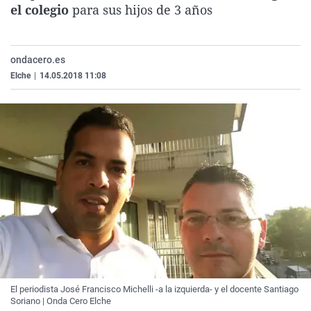
el colegio
para sus hijos de 3 años
La rosa de los vientos
Caso
Extremadura
Virales
Gente viajera
Retornados
Galicia
Televisión
Como el perro y el gat
Equipo de investigaci
La Rioja
Elecciones
ondacero.es
Elche
|
14.05.2018 11:08
Operación Viuda Negr
Navarra
País Vasco
El periodista José Francisco Michelli -a la izquierda- y el docente Santiago
Soriano | Onda Cero Elche