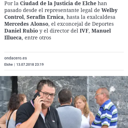
Por la
Ciudad de la Justicia de Elche
han
La rosa de los vientos
Caso
Extremadura
Virales
pasado desde el representante legal de
Welby
Gente viajera
Retornados
Galicia
Televisión
Control
,
Serafín Ernica
, hasta la exalcaldesa
Mercedes Alonso
, el exconcejal de Deportes
Como el perro y el gat
Equipo de investigaci
La Rioja
Elecciones
Daniel Rubio
y el director del
IVF
,
Manuel
Operación Viuda Negr
Navarra
Illueca
, entre otros
País Vasco
ondacero.es
Elche
|
13.07.2018 23:19