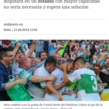
disputara en un
estadio
con mayor capacidad
La rosa de los vientos
Caso
Extremadura
Virales
no sería necesaria y espera una solución
Gente viajera
Retornados
Galicia
Televisión
Como el perro y el gat
Equipo de investigaci
La Rioja
Elecciones
ondacero.es
Operación Viuda Negr
Navarra
Elche
|
21.06.2018 12:50
País Vasco
Nino celebró con la grada de Fondo Norte del Martínez Valero el gol de la
victoria ante el Sporting B. | Sonia Arcos - Elche CF