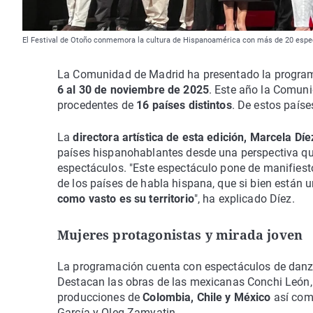
El Festival de Otoño conmemora la cultura de Hispanoamérica con más de 20 es
La Comunidad de Madrid ha presentado la progra
6 al 30 de noviembre de 2025
. Este año la Comuni
procedentes de
16 países distintos
. De estos país
La
directora artística de esta edición, Marcela Díe
países hispanohablantes desde una perspectiva q
espectáculos. "Este espectáculo pone de manifiesto
de los países de habla hispana, que si bien están 
como vasto es su territorio
", ha explicado Díez.
Mujeres protagonistas y mirada joven
La programación cuenta con espectáculos de danza
Destacan las obras de las mexicanas Conchi León, 
producciones de
Colombia, Chile y México
así com
García y Oleg Zamyatin.