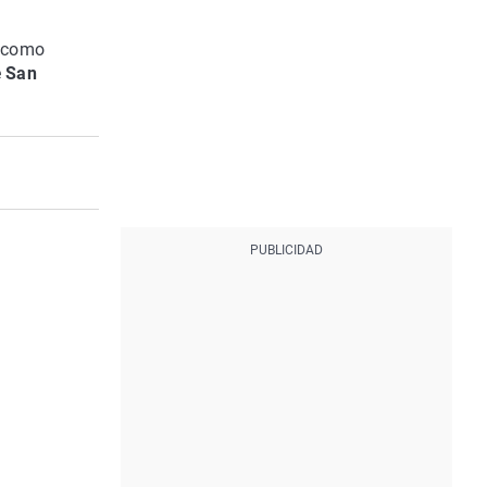
a como
e
San