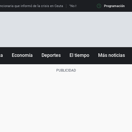
uncionaria que informó de la crisis en Ceuta
"No hay mafias, que no nos engañen": exper
Programación
ña
Economía
Deportes
El tiempo
Más noticias
Fútbol
Sociedad
Baloncesto
Mundo
Tenis
Salud
Motor
Cultura
Ciencia y Tecnología
adrid
Gastronomía
nciana
Medio ambiente