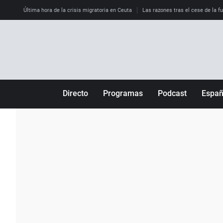
Última hora de la crisis migratoria en Ceuta
Las razones tras el cese de la f
Directo
Programas
Podcast
Espa
Más de uno
Los Perseguidos
Andalucía
Por fin
Malas decisiones
Aragón
Julia en la onda
Expedientes del más allá
Baleares
La brújula
El viaje del Guernica
Cantabria
Radioestadio
Invisibles
Cataluña
Radioestadio noche
Prohibido morirse
Comunidad de M
El colegio invisible
Esto no ha pasado
Comunitat Vale