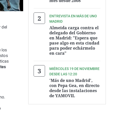
mes desde 2008
ENTREVISTA EN MÁS DE UNO
MADRID
 del
Almeida carga contra el
delegado del Gobierno
en Madrid: "Espera que
pase algo en esta ciudad
para poder echármelo
 los
en cara"
stos
ticas
ntes
MIÉRCOLES 19 DE NOVIEMBRE
DESDE LAS 12:20
'Más de uno Madrid',
con Pepa Gea, en directo
desde las instalaciones
de YAMOVIL
no.
o