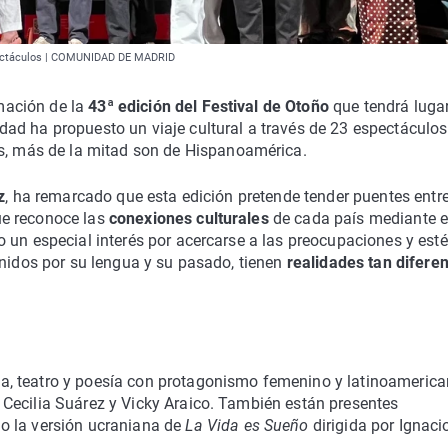
pectáculos | COMUNIDAD DE MADRID
mación de la
43ª edición del Festival de Otoño
que tendrá lugar
dad ha propuesto un viaje cultural a través de 23 espectáculos
es, más de la mitad son de Hispanoamérica.
z
, ha remarcado que esta edición pretende tender puentes entre
ue reconoce las
conexiones culturales
de cada país mediante e
 un especial interés por acercarse a las preocupaciones y esté
unidos por su lengua y su pasado, tienen
realidades tan difere
, teatro y poesía con protagonismo femenino y latinoamerica
Cecilia Suárez y Vicky Araico. También están presentes
o la versión ucraniana de
La Vida es Sueño
dirigida por Ignaci