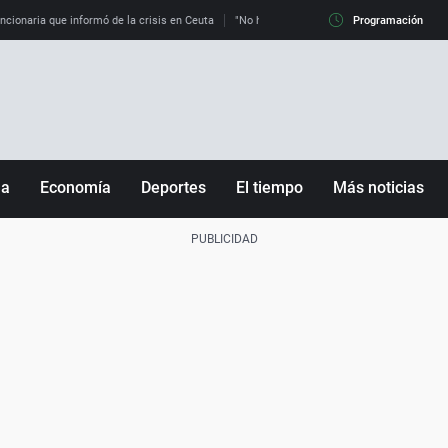
uncionaria que informó de la crisis en Ceuta
"No hay mafias, que no nos engañen": exper
Programación
ña
Economía
Deportes
El tiempo
Más noticias
Fútbol
Sociedad
Baloncesto
Mundo
Tenis
Salud
Motor
Cultura
Ciencia y Tecnología
adrid
Gastronomía
nciana
Medio ambiente