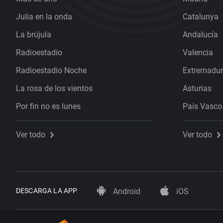
Julia en la onda
Catalunya
La brújula
Andalucía
Radioestadio
Valencia
Radioestadio Noche
Extremadu
La rosa de los vientos
Asturias
Por fin no es lunes
País Vasco
Ver todo
Ver todo
DESCARGA LA APP
Android
iOS