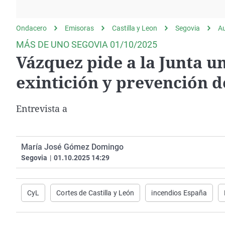
La rosa de los vientos
Caso
Extremadura
Gente viajera
Retornados
Galicia
Ondacero
Emisoras
Castilla y Leon
Segovia
A
Como el perro y el
Equipo de investigación
La Rioja
MÁS DE UNO SEGOVIA 01/10/2025
gato
Vázquez pide a la Junta u
Operación Viuda
Navarra
Negra
País Vasco
exintición y prevención 
Entrevista a
María José Gómez Domingo
Segovia
|
01.10.2025 14:29
CyL
Cortes de Castilla y León
incendios España