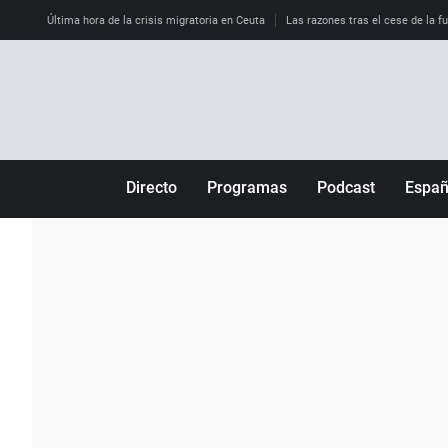
Última hora de la crisis migratoria en Ceuta
Las razones tras el cese de la f
Directo
Programas
Podcast
Espa
Más de uno
Los Perseguidos
Andalucía
Por fin
Malas decisiones
Aragón
Julia en la onda
Expedientes del más allá
Baleares
La brújula
El viaje del Guernica
Cantabria
Radioestadio
Invisibles
Cataluña
Radioestadio noche
Prohibido morirse
Comunidad de M
El colegio invisible
Esto no ha pasado
Comunitat Vale