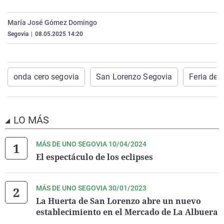
La rosa de los vientos
Caso
Extremadura
Virales
María José Gómez Domingo
Gente viajera
Retornados
Galicia
Televisión
Segovia
|
08.05.2025 14:20
Como el perro y el gat
Equipo de investigaci
La Rioja
Elecciones
Operación Viuda Negr
Navarra
onda cero segovia
San Lorenzo Segovia
Feria de a
País Vasco
LO MÁS
MÁS DE UNO SEGOVIA 10/04/2024
El espectáculo de los eclipses
MÁS DE UNO SEGOVIA 30/01/2023
La Huerta de San Lorenzo abre un nuevo
establecimiento en el Mercado de La Albuera