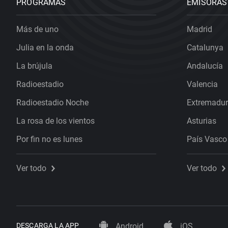
PROGRAMAS
EMISORAS
Más de uno
Madrid
Julia en la onda
Catalunya
La brújula
Andalucía
Radioestadio
Valencia
Radioestadio Noche
Extremadu
La rosa de los vientos
Asturias
Por fin no es lunes
País Vasco
Ver todo
Ver todo
DESCARGA LA APP
Android
iOS