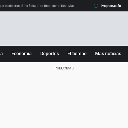
e decidieron el 'no fichaje' de Rodri por el Real Madrid y su 'sí' al Barça
Programación
La llamada de
ña
Economía
Deportes
El tiempo
Más noticias
Fútbol
Sociedad
Baloncesto
Mundo
Tenis
Salud
Motor
Cultura
Ciencia y Tecnología
adrid
Gastronomía
nciana
Medio ambiente