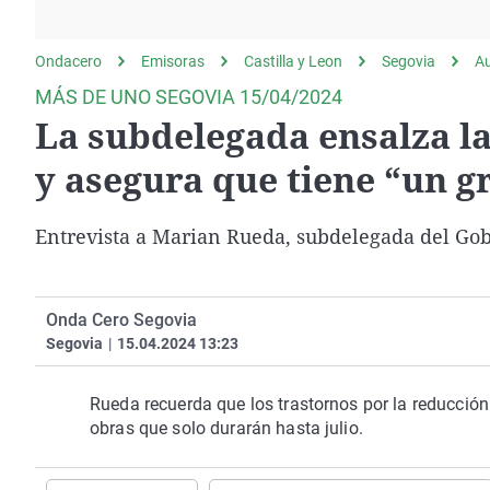
La rosa de los vientos
Caso
Extremadura
Gente viajera
Retornados
Galicia
Ondacero
Emisoras
Castilla y Leon
Segovia
A
Como el perro y el
Equipo de investigación
La Rioja
MÁS DE UNO SEGOVIA 15/04/2024
gato
La subdelegada ensalza la
Operación Viuda
Navarra
Negra
País Vasco
y asegura que tiene “un g
Entrevista a Marian Rueda, subdelegada del Gob
Onda Cero Segovia
Segovia
|
15.04.2024 13:23
Rueda recuerda que los trastornos por la reducción
obras que solo durarán hasta julio.