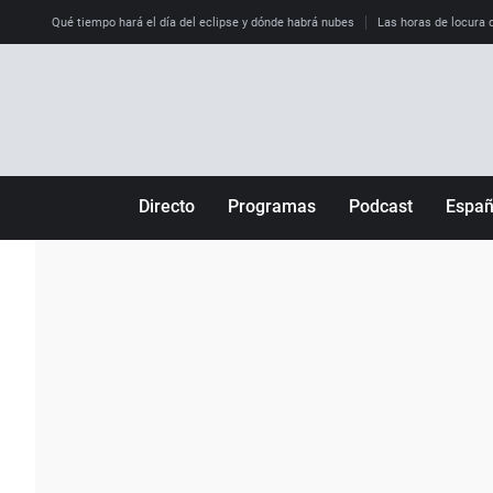
Qué tiempo hará el día del eclipse y dónde habrá nubes
Las horas de locura qu
Directo
Programas
Podcast
Espa
Más de uno
Los Perseguidos
Andalucía
Por fin
Malas decisiones
Aragón
Julia en la onda
Expedientes del más allá
Baleares
La brújula
El viaje del Guernica
Cantabria
Radioestadio
Invisibles
Cataluña
Radioestadio noche
Prohibido morirse
Comunidad de M
El colegio invisible
Esto no ha pasado
Comunitat Vale