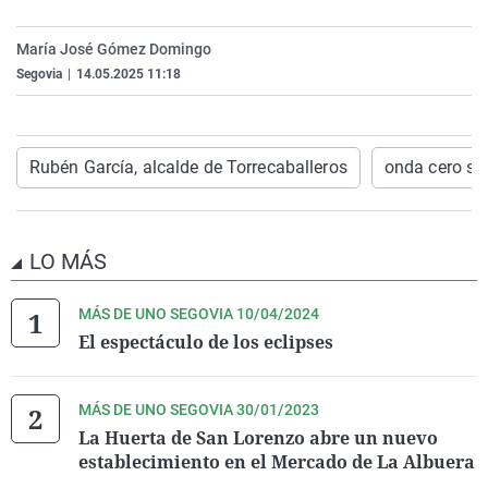
La rosa de los vientos
Caso
Extremadura
Virales
María José Gómez Domingo
Gente viajera
Retornados
Galicia
Televisión
Segovia
|
14.05.2025 11:18
Como el perro y el gat
Equipo de investigaci
La Rioja
Elecciones
Operación Viuda Negr
Navarra
Rubén García, alcalde de Torrecaballeros
onda cero se
País Vasco
LO MÁS
MÁS DE UNO SEGOVIA 10/04/2024
El espectáculo de los eclipses
MÁS DE UNO SEGOVIA 30/01/2023
La Huerta de San Lorenzo abre un nuevo
establecimiento en el Mercado de La Albuera