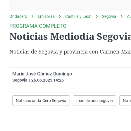
La rosa de los vientos
Caso
Extremadura
Gente viajera
Retornados
Galicia
Ondacero
Emisoras
Castilla y Leon
Segovia
A
Como el perro y el
Equipo de investigación
La Rioja
PROGRAMA COMPLETO
gato
Noticias Mediodía Segovia
Operación Viuda
Navarra
Negra
País Vasco
Noticias de Segovia y provincia con Carmen Mar
María José Gómez Domingo
Segovia
|
26.06.2025 14:26
Noticias onda Cero Segovia
mas de uno segovia
Noti