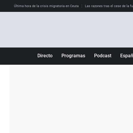
Última hora de la crisis migratoria en Ceuta
Las razones tras el cese de la f
Directo
Programas
Podcast
Espa
Más de uno
Los Perseguidos
Andalucía
Por fin
Malas decisiones
Aragón
Julia en la onda
Expedientes del más allá
Baleares
La brújula
El viaje del Guernica
Cantabria
Radioestadio
Invisibles
Cataluña
Radioestadio noche
Prohibido morirse
Comunidad de M
El colegio invisible
Esto no ha pasado
Comunitat Vale