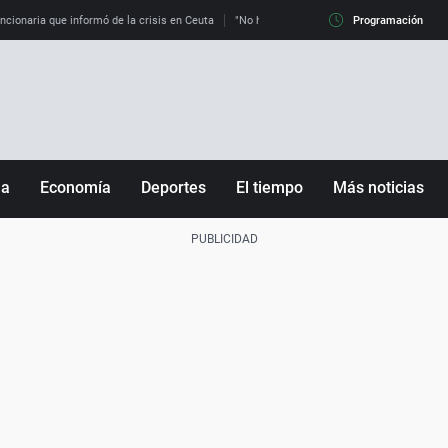
uncionaria que informó de la crisis en Ceuta
"No hay mafias, que no nos engañen": exper
Programación
ña
Economía
Deportes
El tiempo
Más noticias
Fútbol
Sociedad
Baloncesto
Mundo
Tenis
Salud
Motor
Cultura
Ciencia y Tecnología
adrid
Gastronomía
nciana
Medio ambiente