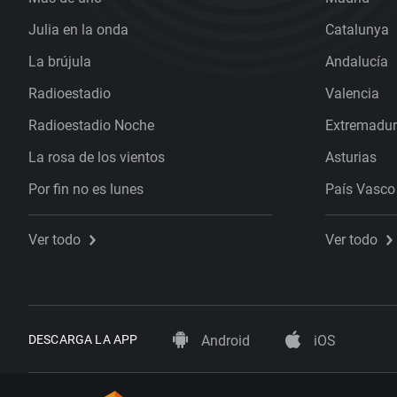
Julia en la onda
Catalunya
La brújula
Andalucía
Radioestadio
Valencia
Radioestadio Noche
Extremadu
La rosa de los vientos
Asturias
Por fin no es lunes
País Vasco
Ver todo
Ver todo
DESCARGA LA APP
Android
iOS