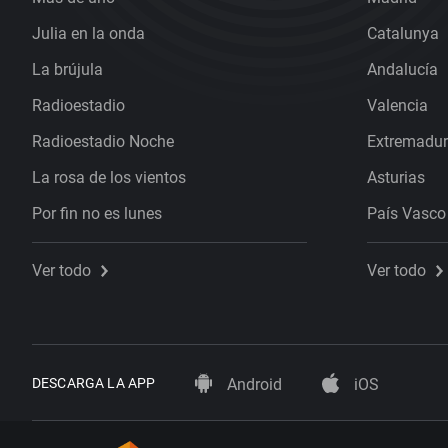
Julia en la onda
Catalunya
La brújula
Andalucía
Radioestadio
Valencia
Radioestadio Noche
Extremadu
La rosa de los vientos
Asturias
Por fin no es lunes
País Vasco
Ver todo
Ver todo
DESCARGA LA APP
Android
iOS