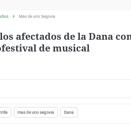
Virales
Televisión
udios
Más de uno Segovia
Elecciones
 los afectados de la Dana con
festival de musical
rilla
mas de uno segovia
Dana