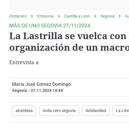
La rosa de los vientos
Caso
Extremadura
Gente viajera
Retornados
Galicia
Ondacero
Emisoras
Castilla y Leon
Segovia
A
Como el perro y el
Equipo de investigación
La Rioja
MÁS DE UNO SEGOVIA 27/11/2024
gato
La Lastrilla se vuelca con
Operación Viuda
Navarra
Negra
País Vasco
organización de un macro
Entrevista a
María José Gómez Domingo
Segovia
|
27.11.2024 14:44
alcaldesa
onda cero segovia
Solidaridad
La LAst