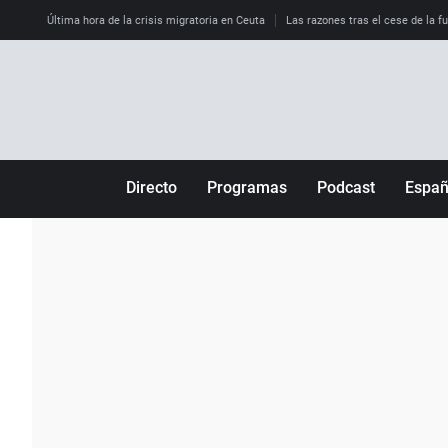
Última hora de la crisis migratoria en Ceuta
Las razones tras el cese de la f
Directo
Programas
Podcast
Espa
Más de uno
Los Perseguidos
Andalucía
Por fin
Malas decisiones
Aragón
Julia en la onda
Expedientes del más allá
Baleares
La brújula
El viaje del Guernica
Cantabria
Radioestadio
Invisibles
Cataluña
Radioestadio noche
Prohibido morirse
Comunidad de M
El colegio invisible
Esto no ha pasado
Comunitat Vale