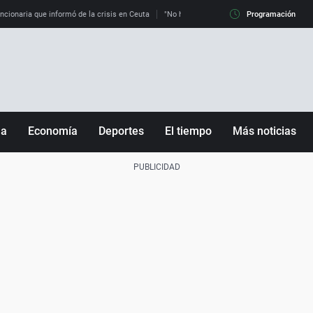
uncionaria que informó de la crisis en Ceuta
"No hay mafias, que no nos engañen": exper
Programación
ña
Economía
Deportes
El tiempo
Más noticias
Fútbol
Sociedad
Baloncesto
Mundo
Tenis
Salud
Motor
Cultura
Ciencia y Tecnología
adrid
Gastronomía
nciana
Medio ambiente