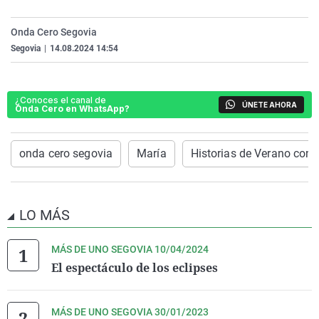
La rosa de los vientos
Caso
Extremadura
Virales
Onda Cero Segovia
Gente viajera
Retornados
Galicia
Televisión
Segovia
|
14.08.2024 14:54
Como el perro y el gat
Equipo de investigaci
La Rioja
Elecciones
Operación Viuda Negr
Navarra
¿Conoces el canal de
ÚNETE AHORA
Onda Cero en WhatsApp?
País Vasco
onda cero segovia
María
Historias de Verano con
LO MÁS
MÁS DE UNO SEGOVIA 10/04/2024
El espectáculo de los eclipses
MÁS DE UNO SEGOVIA 30/01/2023