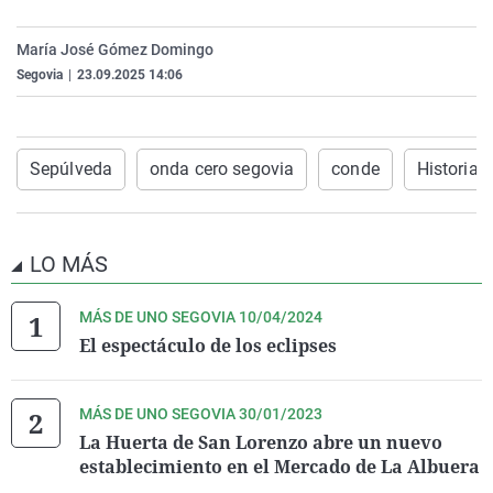
La rosa de los vientos
Caso
Extremadura
Virales
María José Gómez Domingo
Gente viajera
Retornados
Galicia
Televisión
Segovia
|
23.09.2025 14:06
Como el perro y el gat
Equipo de investigaci
La Rioja
Elecciones
Operación Viuda Negr
Navarra
Sepúlveda
onda cero segovia
conde
Historias
País Vasco
LO MÁS
MÁS DE UNO SEGOVIA 10/04/2024
El espectáculo de los eclipses
MÁS DE UNO SEGOVIA 30/01/2023
La Huerta de San Lorenzo abre un nuevo
establecimiento en el Mercado de La Albuera