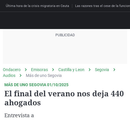
Última hora de la crisis migratoria en Ceuta
Las razones tras el cese de la funcion
Directo
Programas
Podcast
Más de uno
Los Perseguidos
Andalucía
Fútbol
Sociedad
Ondacero
Emisoras
Castilla y Leon
Segovia
España
Por fin
Malas decisiones
Aragón
Baloncesto
Mundo
Audios
Más de uno Segovia
Economía
Julia en la onda
Expedientes del más a
Baleares
Tenis
Salud
MÁS DE UNO SEGOVIA 01/10/2025
El final del verano nos deja 440
Deportes
La brújula
El viaje del Guernica
Cantabria
Motor
Cultura
ahogados
El tiempo
Radioestadio
Invisibles
Cataluña
Ciencia y Tecnología
Más noticias
Entrevista a
Radioestadio noche
Prohibido morirse
Comunidad de Madrid
Gastronomía
El colegio invisible
Esto no ha pasado
Comunitat Valenciana
Medio ambiente