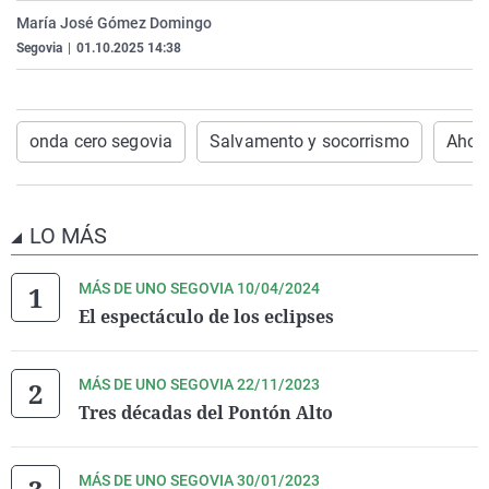
La rosa de los vientos
Caso
Extremadura
Virales
María José Gómez Domingo
Segovia
|
01.10.2025 14:38
Gente viajera
Retornados
Galicia
Televisión
Como el perro y el gat
Equipo de investigaci
La Rioja
Elecciones
Operación Viuda Negr
Navarra
onda cero segovia
Salvamento y socorrismo
Ahog
País Vasco
LO MÁS
MÁS DE UNO SEGOVIA 10/04/2024
El espectáculo de los eclipses
MÁS DE UNO SEGOVIA 22/11/2023
Tres décadas del Pontón Alto
MÁS DE UNO SEGOVIA 30/01/2023