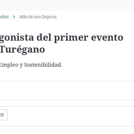
Virales
Televisión
udios
Más de uno Segovia
Elecciones
agonista del primer evento
 Turégano
Empleo y Sostenibilidad.
ES