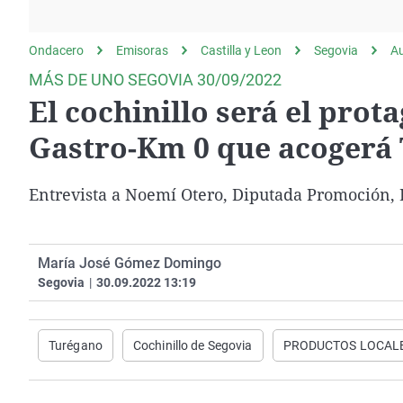
La rosa de los vientos
Caso
Extremadura
Gente viajera
Retornados
Galicia
Ondacero
Emisoras
Castilla y Leon
Segovia
A
Como el perro y el
Equipo de investigación
La Rioja
MÁS DE UNO SEGOVIA 30/09/2022
gato
El cochinillo será el prot
Operación Viuda
Navarra
Negra
País Vasco
Gastro-Km 0 que acogerá
Entrevista a Noemí Otero, Diputada Promoción, 
María José Gómez Domingo
Segovia
|
30.09.2022 13:19
Turégano
Cochinillo de Segovia
PRODUCTOS LOCAL