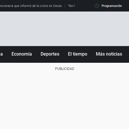
uncionaria que informó de la crisis en Ceuta
"No hay mafias, que no nos engañen": exper
Programación
ña
Economía
Deportes
El tiempo
Más noticias
Fútbol
Sociedad
Baloncesto
Mundo
Tenis
Salud
Motor
Cultura
Ciencia y Tecnología
adrid
Gastronomía
nciana
Medio ambiente