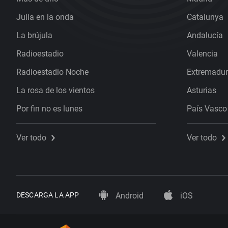
Julia en la onda
Catalunya
La brújula
Andalucía
Radioestadio
Valencia
Radioestadio Noche
Extremadu
La rosa de los vientos
Asturias
Por fin no es lunes
País Vasco
Ver todo
Ver todo
DESCARGA LA APP
Android
iOS