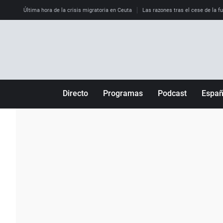
Última hora de la crisis migratoria en Ceuta
Las razones tras el cese de la f
Directo
Programas
Podcast
Espa
Más de uno
Los Perseguidos
Andalucía
Por fin
Malas decisiones
Aragón
Julia en la onda
Expedientes del más allá
Baleares
La brújula
El viaje del Guernica
Cantabria
Radioestadio
Invisibles
Cataluña
Radioestadio noche
Prohibido morirse
Comunidad de M
El colegio invisible
Esto no ha pasado
Comunitat Vale