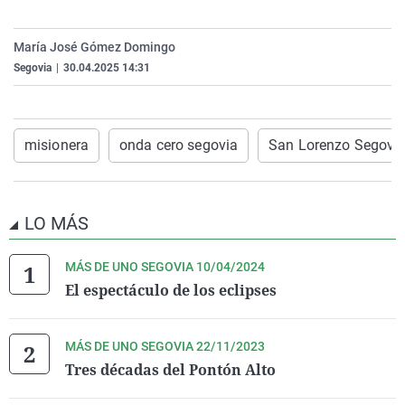
La rosa de los vientos
Caso
Extremadura
Virales
Gente viajera
Retornados
Galicia
Televisión
María José Gómez Domingo
Segovia
|
30.04.2025 14:31
Como el perro y el gat
Equipo de investigaci
La Rioja
Elecciones
Operación Viuda Negr
Navarra
País Vasco
misionera
onda cero segovia
San Lorenzo Segovi
LO MÁS
MÁS DE UNO SEGOVIA 10/04/2024
El espectáculo de los eclipses
MÁS DE UNO SEGOVIA 22/11/2023
Tres décadas del Pontón Alto