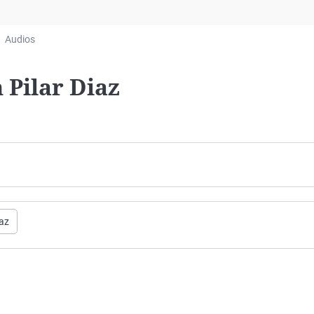
Virales
Televisión
Audios
Elecciones
 Pilar Diaz
íaz