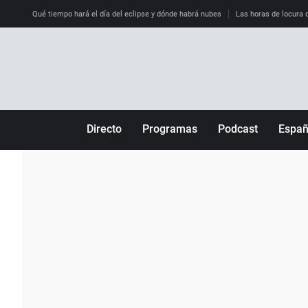
Qué tiempo hará el día del eclipse y dónde habrá nubes
Las horas de locura qu
Directo
Programas
Podcast
Espa
Más de uno
Los Perseguidos
Andalucía
Por fin
Malas decisiones
Aragón
Julia en la onda
Expedientes del más allá
Baleares
La brújula
El viaje del Guernica
Cantabria
Radioestadio
Invisibles
Cataluña
Radioestadio noche
Prohibido morirse
Comunidad de M
El colegio invisible
Esto no ha pasado
Comunitat Vale