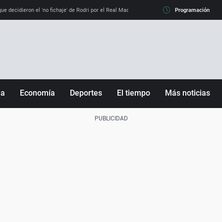
e decidieron el 'no fichaje' de Rodri por el Real Madrid y su 'sí' al Barça
Programación
La llamada de
ña
Economía
Deportes
El tiempo
Más noticias
Fútbol
Sociedad
Baloncesto
Mundo
Tenis
Salud
Motor
Cultura
Ciencia y Tecnología
adrid
Gastronomía
nciana
Medio ambiente