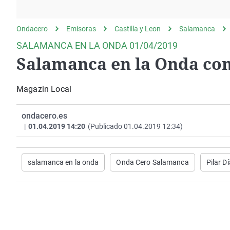
La rosa de los vientos
Caso
Extremadura
Gente viajera
Retornados
Galicia
Ondacero
Emisoras
Castilla y Leon
Salamanca
Como el perro y el
Equipo de investigación
La Rioja
SALAMANCA EN LA ONDA 01/04/2019
gato
Salamanca en la Onda con
Operación Viuda
Navarra
Negra
País Vasco
Magazin Local
ondacero.es
|
01.04.2019 14:20
(Publicado 01.04.2019 12:34)
salamanca en la onda
Onda Cero Salamanca
Pilar D