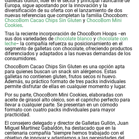
Galletas Gullón, líder en el sector y principal fabricante de
Europa, sigue apostando por la innovación y la
diversificación de su oferta con el lanzamiento de dos
nuevas referencias que completan la familia Chocobom:
ChocoBom Cacao Chips Sin Gluten
y
ChocoBom Mini
Cookies
.
Tras la reciente incorporación de ChocoBom Hoops −en
sus dos variedades de
chocolate blanco
y
chocolate con
leche
− la compañía refuerza su posicionamiento en el
segmento de galletas con chocolate, ofreciendo productos
diferenciados y adaptados a las nuevas demandas de los
consumidores.
ChocoBom Cacao Chips Sin Gluten es una opción apta
para quienes buscan un snack sin alérgenos. Estas
galletas no contienen gluten, frutos secos ni huevo.
Además, su práctico formato de tres packs individuales
permite disfrutar de ellas en cualquier momento y lugar.
Por su parte, ChocoBom Mini Cookies, elaboradas con
aceite de girasol alto oleico, son el capricho perfecto para
llevar a cualquier parte. Se presentan en un cómodo
formato con cuatro packs individuales para mayor
practicidad.
El consejero delegado y director de Galletas Gullón, Juan
Miguel Martínez Gabaldón, ha destacado que en la
centenaria compañía “siempre hemos trabajado con el
objetivo de innovar y adaptarnos a las necesidades del