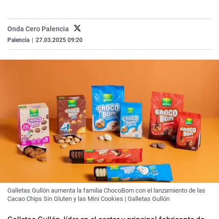
La rosa de los vientos
Caso
Extremadura
Virales
Gente viajera
Retornados
Galicia
Televisión
Onda Cero Palencia
Palencia
|
27.03.2025 09:20
Como el perro y el gat
Equipo de investigaci
La Rioja
Elecciones
Operación Viuda Negr
Navarra
País Vasco
Galletas Gullón aumenta la familia ChocoBom con el lanzamiento de las
Cacao Chips Sin Gluten y las Mini Cookies | Galletas Gullón