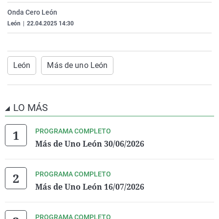
La rosa de los vientos
Caso
Extremadura
Virales
Onda Cero León
León
|
22.04.2025 14:30
Gente viajera
Retornados
Galicia
Televisión
Como el perro y el gat
Equipo de investigaci
La Rioja
Elecciones
Operación Viuda Negr
Navarra
León
Más de uno León
País Vasco
LO MÁS
PROGRAMA COMPLETO
Más de Uno León 30/06/2026
PROGRAMA COMPLETO
Más de Uno León 16/07/2026
PROGRAMA COMPLETO