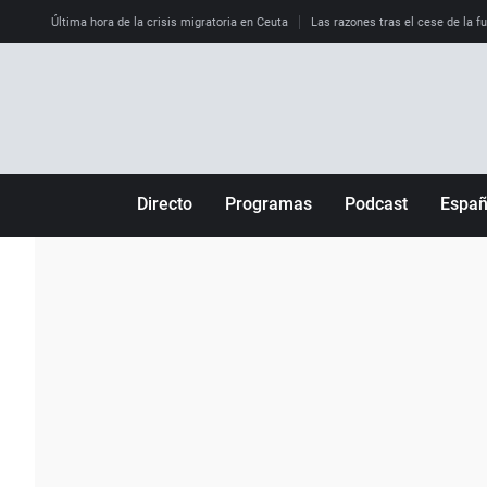
Última hora de la crisis migratoria en Ceuta
Las razones tras el cese de la f
Directo
Programas
Podcast
Espa
Más de uno
Los Perseguidos
Andalucía
Por fin
Malas decisiones
Aragón
Julia en la onda
Expedientes del más allá
Baleares
La brújula
El viaje del Guernica
Cantabria
Radioestadio
Invisibles
Cataluña
Radioestadio noche
Prohibido morirse
Comunidad de M
El colegio invisible
Esto no ha pasado
Comunitat Vale