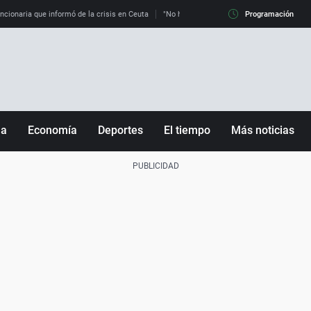
uncionaria que informó de la crisis en Ceuta
"No hay mafias, que no nos engañen": exper
Programación
ña
Economía
Deportes
El tiempo
Más noticias
Fútbol
Sociedad
Baloncesto
Mundo
Tenis
Salud
Motor
Cultura
Ciencia y Tecnología
adrid
Gastronomía
nciana
Medio ambiente