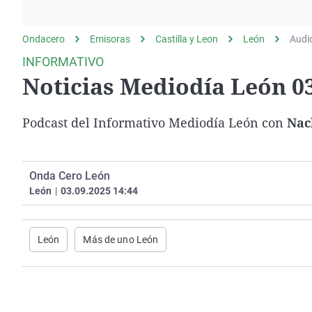
La rosa de los vientos
Caso
Extremadura
Gente viajera
Retornados
Galicia
Ondacero
Emisoras
Castilla y Leon
León
Audi
Como el perro y el
Equipo de investigación
La Rioja
INFORMATIVO
gato
Noticias Mediodía León 03
Operación Viuda
Navarra
Negra
País Vasco
Podcast del Informativo Mediodía León con
Nac
Onda Cero León
León
|
03.09.2025 14:44
León
Más de uno León